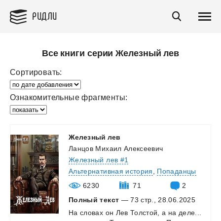
РИДЛИ
Все книги серии Железный лев
Сортировать:
Ознакомительные фрагменты:
Железный
лев
Ланцов Михаил Алексеевич
Железный лев #1
Альтернативная история
,
Попаданцы
6230
71
2
Полный текст
— 73 стр., 28.06.2025
На
словах
он
Лев
Толстой,
а
на
деле...