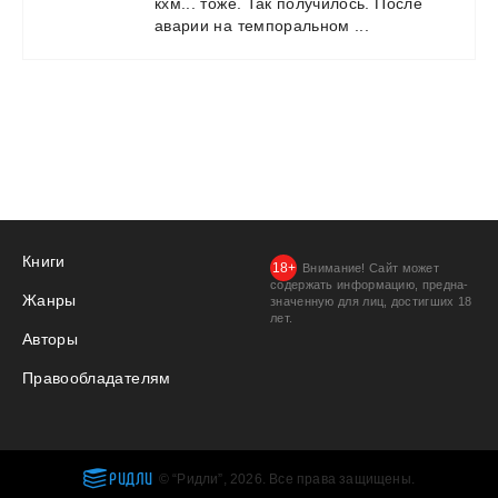
кхм...
тоже.
Так
получилось.
После
аварии
на
темпоральном
...
Книги
Внимание! Сайт может
содержать информацию, предна­
Жанры
значенную для лиц, дости­гших 18
лет.
Авторы
Правообладателям
РИДЛИ
© “Ридли”, 2026. Все права защищены.