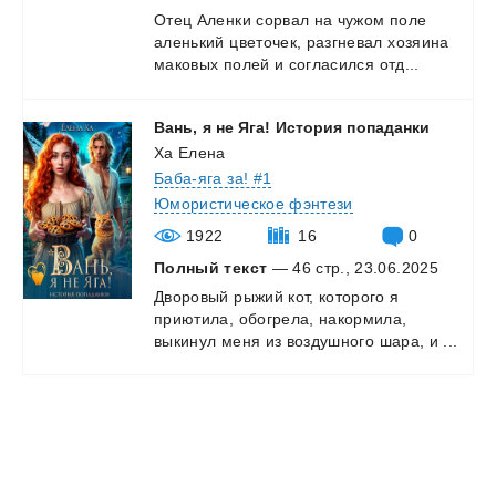
Отец
Аленки
сорвал
на
чужом
поле
аленький
цветочек,
разгневал
хозяина
маковых
полей
и
согласился
отд...
Вань,
я
не
Яга!
История
попаданки
Ха Елена
Баба-яга за! #1
Юмористическое фэнтези
1922
16
0
Полный текст
— 46 стр., 23.06.2025
Дворовый
рыжий
кот,
которого
я
приютила,
обогрела,
накормила,
выкинул
меня
из
воздушного
шара,
и
...