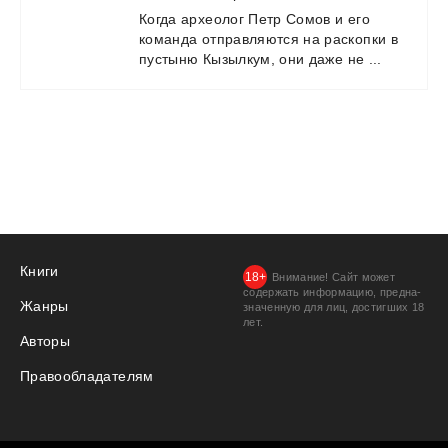
Когда
археолог
Петр
Сомов
и
его
команда
отправляются
на
раскопки
в
пустыню
Кызылкум,
они
даже
не
...
Книги
Внимание! Сайт может
содержать информацию, предна­
Жанры
значенную для лиц, дости­гших 18
лет.
Авторы
Правообладателям