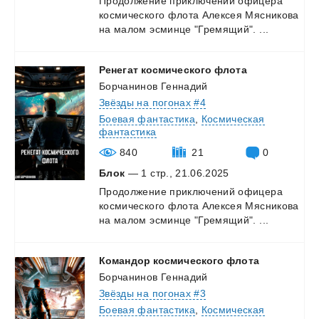
Продолжение
приключений
офицера
космического
флота
Алексея
Мясникова
на
малом
эсминце
"Гремящий".
...
Ренегат
космического
флота
Борчанинов Геннадий
Звёзды на погонах #4
Боевая фантастика
,
Космическая
фантастика
840
21
0
Блок
— 1 стр., 21.06.2025
Продолжение
приключений
офицера
космического
флота
Алексея
Мясникова
на
малом
эсминце
"Гремящий".
...
Командор
космического
флота
Борчанинов Геннадий
Звёзды на погонах #3
Боевая фантастика
,
Космическая