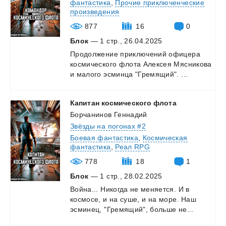
фантастика
,
Прочие приключенческие
произведения
877
16
0
Блок
— 1 стр., 26.04.2025
Продолжение
приключений
офицера
космического
флота
Алексея
Мясникова
и
малого
эсминца
"Гремящий".
...
Капитан
космического
флота
Борчанинов Геннадий
Звёзды на погонах #2
Боевая фантастика
,
Космическая
фантастика
,
Реал RPG
778
18
1
Блок
— 1 стр., 28.02.2025
Война...
Никогда
не
меняется.
И
в
космосе,
и
на
суше,
и
на
море.
Наш
эсминец,
"Гремящий",
больше
не...