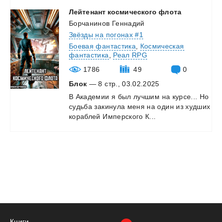
Лейтенант
космического
флота
Борчанинов Геннадий
Звёзды на погонах #1
Боевая фантастика
,
Космическая
фантастика
,
Реал RPG
1786
49
0
Блок
— 8 стр., 03.02.2025
В
Академии
я
был
лучшим
на
курсе...
Но
судьба
закинула
меня
на
один
из
худших
кораблей
Имперского
К...
Книги