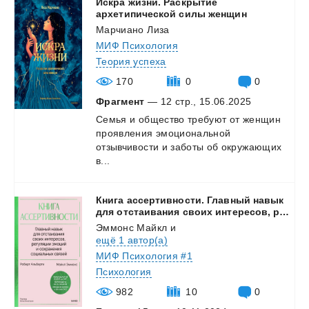
Искра жизни. Раскрытие
архетипической силы женщин
Марчиано Лиза
МИФ Психология
Теория успеха
170
0
0
Фрагмент
— 12 стр., 15.06.2025
Семья и общество требуют от женщин
проявления эмоциональной
отзывчивости и заботы об окружающих
в...
Книга ассертивности. Главный навык
для отстаивания своих интересов, регуляции эмоций и сохранения социальных связей
Эммонс Майкл
и
ещё 1 автор(а)
МИФ Психология #1
Психология
982
10
0