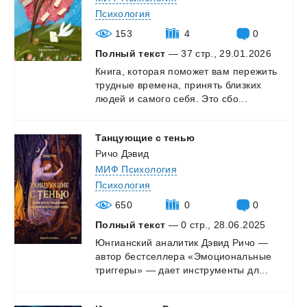
Психология
153
4
0
Полный текст
— 37 стр., 29.01.2026
Книга,
которая
поможет
вам
пережить
трудные
времена,
принять
близких
людей
и
самого
себя.
Это
сбо...
Танцующие
с
тенью
Ричо Дэвид
МИФ Психология
Психология
650
0
0
Полный текст
— 0 стр., 28.06.2025
Юнгианский
аналитик
Дэвид
Ричо
—
автор
бестселлера
«Эмоциональные
триггеры»
—
дает
инструменты
дл...