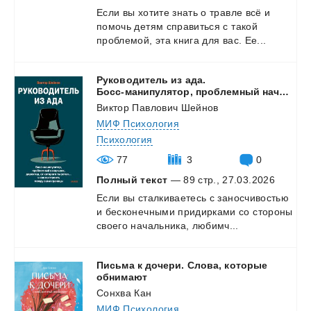
Если
вы
хотите
знать
о
травле
всё
и
помочь
детям
справиться
с
такой
проблемой,
эта
книга
для
вас.
Ее...
Руководитель из ада.
Босс-манипулятор, проблемный начальник, директор, от которого ты устал… и как выстроить между вами границы
Виктор Павлович Шейнов
МИФ Психология
Психология
77
3
0
Полный текст
— 89 стр., 27.03.2026
Если
вы
сталкиваетесь
с
заносчивостью
и
бесконечными
придирками
со
стороны
своего
начальника,
любимч...
Письма к дочери. Слова, которые
обнимают
Сонхва Кан
МИФ Психология