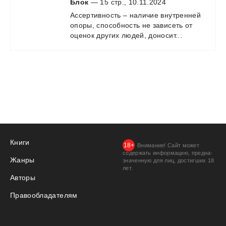
Блок
— 15 стр., 10.11.2024
Ассертивность
–
наличие
внутренней
опоры,
способность
не
зависеть
от
оценок
других
людей,
доносит...
Книги
Внимание! Сайт может
содержать информацию, предна­
Жанры
значенную для лиц, дости­гших 18
лет.
Авторы
Правообладателям