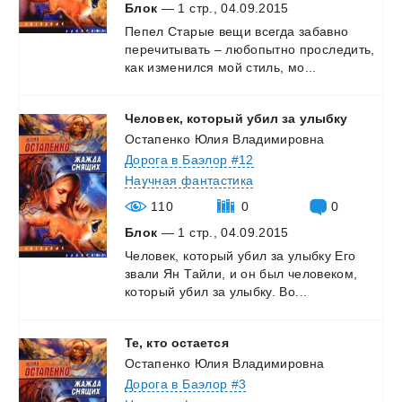
Блок
— 1 стр., 04.09.2015
Пепел
Старые
вещи
всегда
забавно
перечитывать
–
любопытно
проследить,
как
изменился
мой
стиль,
мо...
Человек,
который
убил
за
улыбку
Остапенко Юлия Владимировна
Дорога в Баэлор #12
Научная фантастика
110
0
0
Блок
— 1 стр., 04.09.2015
Человек,
который
убил
за
улыбку
Его
звали
Ян
Тайли,
и
он
был
человеком,
который
убил
за
улыбку.
Во...
Те,
кто
остается
Остапенко Юлия Владимировна
Дорога в Баэлор #3