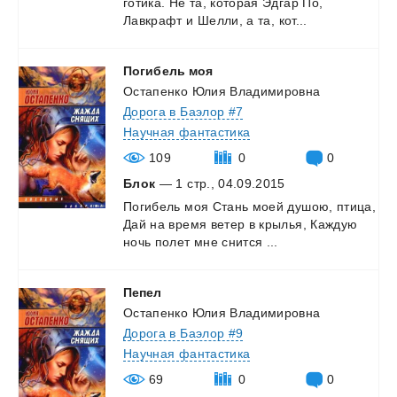
готика.
Не
та,
которая
Эдгар
По,
Лавкрафт
и
Шелли,
а
та,
кот...
Погибель
моя
Остапенко Юлия Владимировна
Дорога в Баэлор #7
Научная фантастика
109
0
0
Блок
— 1 стр., 04.09.2015
Погибель
моя
Стань
моей
душою,
птица,
Дай
на
время
ветер
в
крылья,
Каждую
ночь
полет
мне
снится
...
Пепел
Остапенко Юлия Владимировна
Дорога в Баэлор #9
Научная фантастика
69
0
0