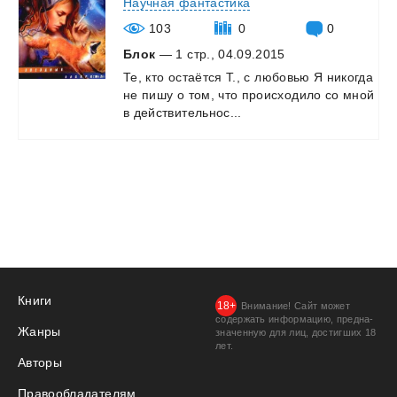
Научная фантастика
103
0
0
Блок
— 1 стр., 04.09.2015
Те,
кто
остаётся
Т.,
с
любовью
Я
никогда
не
пишу
о
том,
что
происходило
со
мной
в
действительнос...
Книги
Внимание! Сайт может
содержать информацию, предна­
Жанры
значенную для лиц, дости­гших 18
лет.
Авторы
Правообладателям