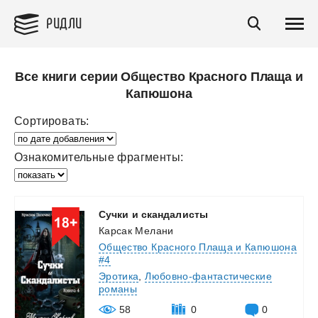
РИДЛИ
Все книги серии Общество Красного Плаща и
Капюшона
Сортировать:
Ознакомительные фрагменты:
Сучки
и
скандалисты
Карсак Мелани
Общество Красного Плаща и Капюшона
#4
Эротика
,
Любовно-фантастические
романы
58
0
0