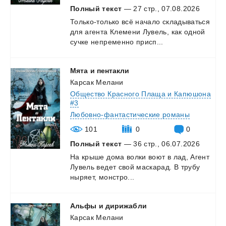
Полный текст
— 27 стр., 07.08.2026
Только-только
всё
начало
складываться
для
агента
Клемени
Лувель,
как
одной
сучке
непременно
присп...
Мята
и
пентакли
Карсак Мелани
Общество Красного Плаща и Капюшона
#3
Любовно-фантастические романы
101
0
0
Полный текст
— 36 стр., 06.07.2026
На
крыше
дома
волки
воют
в
лад,
Агент
Лувель
ведет
свой
маскарад.
В
трубу
ныряет,
монстро...
Альфы
и
дирижабли
Карсак Мелани