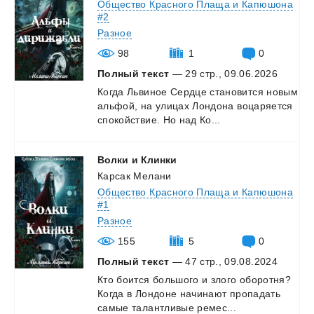
Общество Красного Плаща и Капюшона
#2
Разное
98
1
0
Полный текст
— 29 стр., 09.06.2026
Когда
Львиное
Сердце
становится
новым
альфой,
на
улицах
Лондона
воцаряется
спокойствие.
Но
над
Ко...
Волки
и
Клинки
Карсак Мелани
Общество Красного Плаща и Капюшона
#1
Разное
155
5
0
Полный текст
— 47 стр., 09.08.2024
Кто
боится
большого
и
злого
оборотня?
Когда
в
Лондоне
начинают
пропадать
самые
талантливые
ремес...