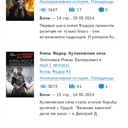
Альтернативная история
,
Попаданцы
1667
17
0
Блок
— 14 стр., 29.09.2024
Первые
шаги
князя
Федора
принесли
русичам
не
только
благо
-
они
встревожили
ордынцев.
И
разгром
Аз...
Князь
Федор.
Куликовская
сеча
Злотников Роман Валерьевич
и
ещё 1 автор(а)
Князь Федор #1
Альтернативная история
,
Попаданцы
3873
41
1
Блок
— 15 стр., 14.05.2024
Куликовская
сеча
стала
итогом
борьбы
русичей
с
Ордой.
"Великая
замятня"
дала
им
шанс
–
и
Дмитрий
Д...