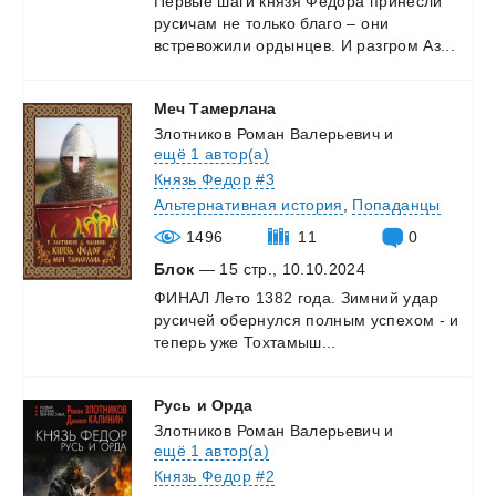
Первые
шаги
князя
Федора
принесли
русичам
не
только
благо
–
они
встревожили
ордынцев.
И
разгром
Аз...
Меч
Тамерлана
Злотников Роман Валерьевич
и
ещё 1 автор(а)
Князь Федор #3
Альтернативная история
,
Попаданцы
1496
11
0
Блок
— 15 стр., 10.10.2024
ФИНАЛ
Лето
1382
года.
Зимний
удар
русичей
обернулся
полным
успехом
-
и
теперь
уже
Тохтамыш...
Русь
и
Орда
Злотников Роман Валерьевич
и
ещё 1 автор(а)
Князь Федор #2