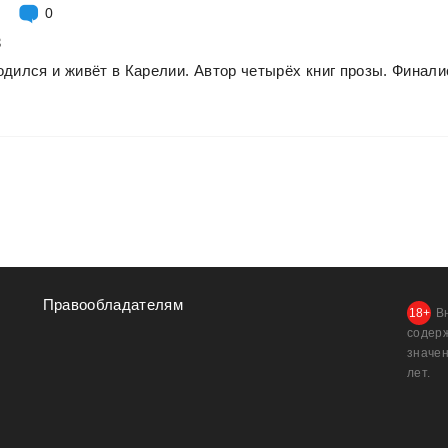
0
3
одился
и
живёт
в
Карелии.
Автор
четырёх
книг
прозы.
Финали
Правообладателям
В
содер
значен
лет.