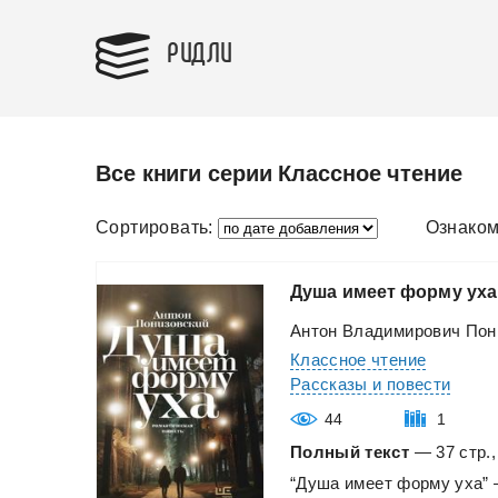
РИДЛИ
Все книги серии Классное чтение
Сортировать:
Ознаком
Душа
имеет
форму
уха
Антон Владимирович Пон
Классное чтение
Рассказы и повести
44
1
Полный текст
— 37 стр.,
“Душа
имеет
форму
уха”