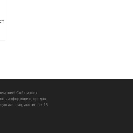
ст
нимание! Сайт может
жать информацию, предна­
ную для лиц, дости­гших 18