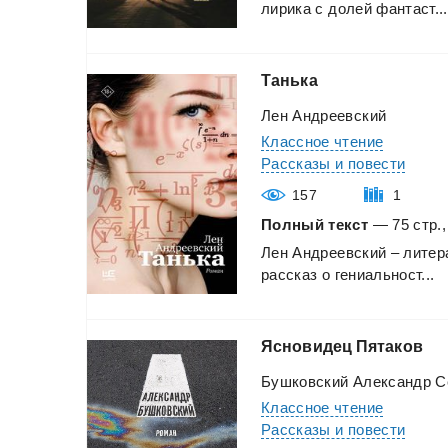
лирика
с
долей
фантаст...
Танька
Лен Андреевский
Классное чтение
Рассказы и повести
157
1
Полный текст
— 75 стр.,
Лен
Андреевский
–
литер
рассказ
о
гениальност...
Ясновидец
Пятаков
Бушковский Александр С
Классное чтение
Рассказы и повести