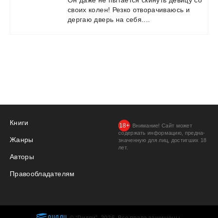
Он
даже
не
пытается
скинуть
девицу
со
своих
колен!
Резко
отворачиваюсь
и
дергаю
дверь
на
себя....
Книги
Внимание! Сайт может
содержать информацию, предна­
Жанры
значенную для лиц, дости­гших 18
лет.
Авторы
Правообладателям
РИДЛИ