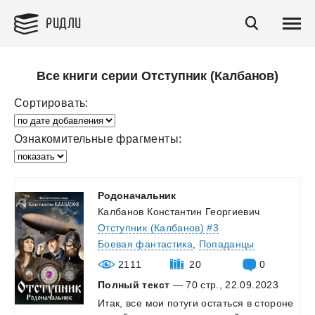
РИДЛИ
Все книги серии Отступник (Калбанов)
Сортировать:
Ознакомительные фрагменты:
Родоначальник
Калбанов Константин Георгиевич
Отступник (Калбанов) #3
Боевая фантастика
,
Попаданцы
2111
20
0
Полный текст
— 70 стр., 22.09.2023
Итак,
все
мои
потуги
остаться
в
стороне