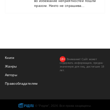
во
избежание
неприятностей
пошли
прахом.
Никто
не
спрашива...
Книги
Внимание! Сайт может
содержать информацию, предна­
Жанры
значенную для лиц, дости­гших 18
лет.
Авторы
Правообладателям
РИДЛИ
© “Ридли”, 2026. Все права защищены.