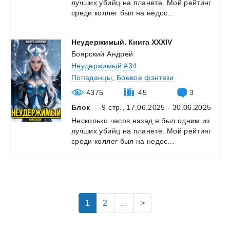
лучших
убийц
на
планете.
Мой
рейтинг
среди
коллег
был
на
недос...
Неудержимый.
Книга
XXXIV
Боярский Андрей
Неудержимый #34
Попаданцы
,
Боевое фэнтези
4375
45
3
Блок
— 9 стр., 17.06.2025 - 30.06.2025
Несколько
часов
назад
я
был
одним
из
лучших
убийц
на
планете.
Мой
рейтинг
среди
коллег
был
на
недос...
1
2
...
>