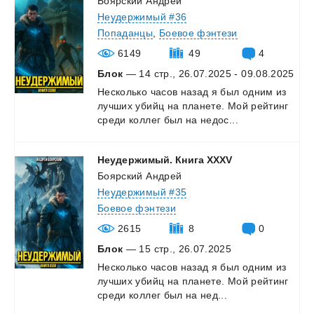
Боярский Андрей
Неудержимый #36
Попаданцы
,
Боевое фэнтези
6149
49
4
Блок
— 14 стр., 26.07.2025 - 09.08.2025
Несколько
часов
назад
я
был
одним
из
лучших
убийц
на
планете.
Мой
рейтинг
среди
коллег
был
на
недос...
Неудержимый.
Книга
XXXV
Боярский Андрей
Неудержимый #35
Боевое фэнтези
2615
8
0
Блок
— 15 стр., 26.07.2025
Несколько
часов
назад
я
был
одним
из
лучших
убийц
на
планете.
Мой
рейтинг
среди
коллег
был
на
нед...