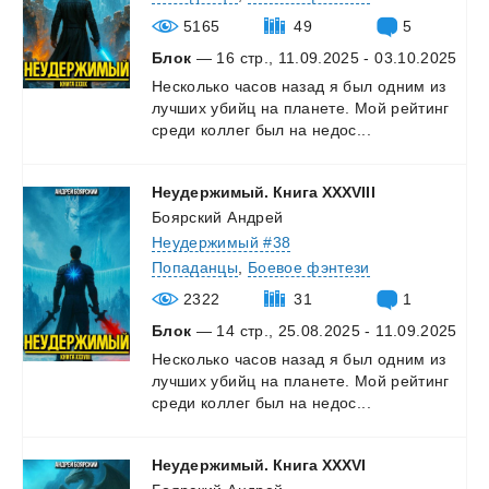
5165
49
5
Блок
— 16 стр., 11.09.2025 - 03.10.2025
Несколько
часов
назад
я
был
одним
из
лучших
убийц
на
планете.
Мой
рейтинг
среди
коллег
был
на
недос...
Неудержимый.
Книга
XXXVIII
Боярский Андрей
Неудержимый #38
Попаданцы
,
Боевое фэнтези
2322
31
1
Блок
— 14 стр., 25.08.2025 - 11.09.2025
Несколько
часов
назад
я
был
одним
из
лучших
убийц
на
планете.
Мой
рейтинг
среди
коллег
был
на
недос...
Неудержимый.
Книга
XXXVI