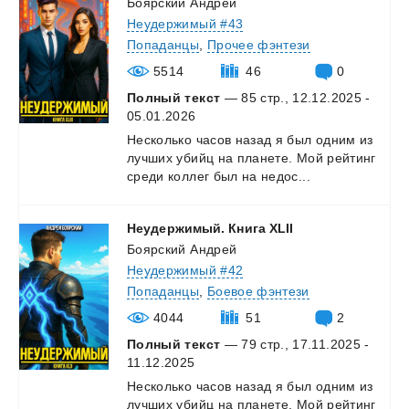
Боярский Андрей
Неудержимый #43
Попаданцы
,
Прочее фэнтези
5514
46
0
Полный текст
— 85 стр., 12.12.2025 -
05.01.2026
Несколько
часов
назад
я
был
одним
из
лучших
убийц
на
планете.
Мой
рейтинг
среди
коллег
был
на
недос...
Неудержимый.
Книга
XLII
Боярский Андрей
Неудержимый #42
Попаданцы
,
Боевое фэнтези
4044
51
2
Полный текст
— 79 стр., 17.11.2025 -
11.12.2025
Несколько
часов
назад
я
был
одним
из
лучших
убийц
на
планете.
Мой
рейтинг