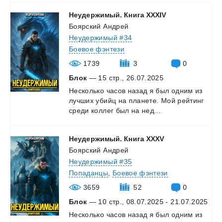
Неудержимый.
Книга
XXXIV
Боярский Андрей
Неудержимый #34
Боевое фэнтези
1739
3
0
Блок
— 15 стр., 26.07.2025
Несколько
часов
назад
я
был
одним
из
лучших
убийц
на
планете.
Мой
рейтинг
среди
коллег
был
на
нед...
Неудержимый.
Книга
XXXV
Боярский Андрей
Неудержимый #35
Попаданцы
,
Боевое фэнтези
3659
52
0
Блок
— 10 стр., 08.07.2025 - 21.07.2025
Несколько
часов
назад
я
был
одним
из