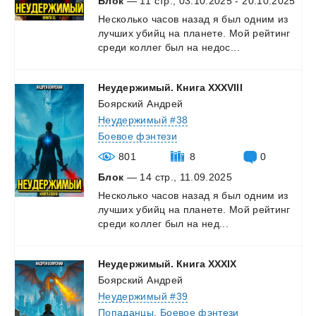
Блок
— 11 стр., 03.10.2025 - 20.10.2025
Несколько
часов
назад
я
был
одним
из
лучших
убийц
на
планете.
Мой
рейтинг
среди
коллег
был
на
недос...
Неудержимый.
Книга
XXXVIII
Боярский Андрей
Неудержимый #38
Боевое фэнтези
801
8
0
Блок
— 14 стр., 11.09.2025
Несколько
часов
назад
я
был
одним
из
лучших
убийц
на
планете.
Мой
рейтинг
среди
коллег
был
на
нед...
Неудержимый.
Книга
XXXIX
Боярский Андрей
Неудержимый #39
Попаданцы
,
Боевое фэнтези