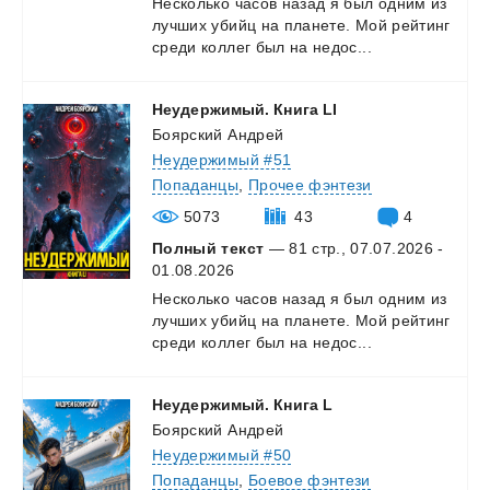
Несколько
часов
назад
я
был
одним
из
лучших
убийц
на
планете.
Мой
рейтинг
среди
коллег
был
на
недос...
Неудержимый.
Книга
LI
Боярский Андрей
Неудержимый #51
Попаданцы
,
Прочее фэнтези
5073
43
4
Полный текст
— 81 стр., 07.07.2026 -
01.08.2026
Несколько
часов
назад
я
был
одним
из
лучших
убийц
на
планете.
Мой
рейтинг
среди
коллег
был
на
недос...
Неудержимый.
Книга
L
Боярский Андрей
Неудержимый #50
Попаданцы
,
Боевое фэнтези