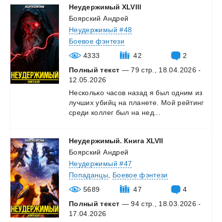
Неудержимый
XLVlll
Боярский Андрей
Неудержимый #48
Боевое фэнтези
4333
42
2
Полный текст
— 79 стр., 18.04.2026 -
12.05.2026
Несколько
часов
назад
я
был
одним
из
лучших
убийц
на
планете.
Мой
рейтинг
среди
коллег
был
на
нед...
Неудержимый.
Книга
XLVII
Боярский Андрей
Неудержимый #47
Попаданцы
,
Боевое фэнтези
5689
47
4
Полный текст
— 94 стр., 18.03.2026 -
17.04.2026