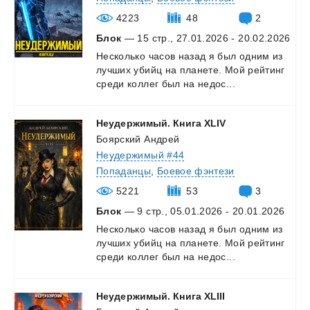
4223
48
2
Блок
— 15 стр., 27.01.2026 - 20.02.2026
Несколько
часов
назад
я
был
одним
из
лучших
убийц
на
планете.
Мой
рейтинг
среди
коллег
был
на
недос...
Неудержимый.
Книга
XLIV
Боярский Андрей
Неудержимый #44
Попаданцы
,
Боевое фэнтези
5221
53
3
Блок
— 9 стр., 05.01.2026 - 20.01.2026
Несколько
часов
назад
я
был
одним
из
лучших
убийц
на
планете.
Мой
рейтинг
среди
коллег
был
на
недос...
Неудержимый.
Книга
XLIII