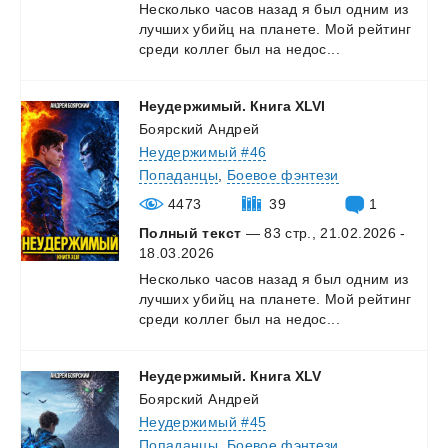
Несколько
часов
назад
я
был
одним
из
лучших
убийц
на
планете.
Мой
рейтинг
среди
коллег
был
на
недос...
Неудержимый.
Книга
XLVI
Боярский Андрей
Неудержимый #46
Попаданцы
,
Боевое фэнтези
4473
39
1
Полный текст
— 83 стр., 21.02.2026 -
18.03.2026
Несколько
часов
назад
я
был
одним
из
лучших
убийц
на
планете.
Мой
рейтинг
среди
коллег
был
на
недос...
Неудержимый.
Книга
XLV
Боярский Андрей
Неудержимый #45
Попаданцы
,
Боевое фэнтези