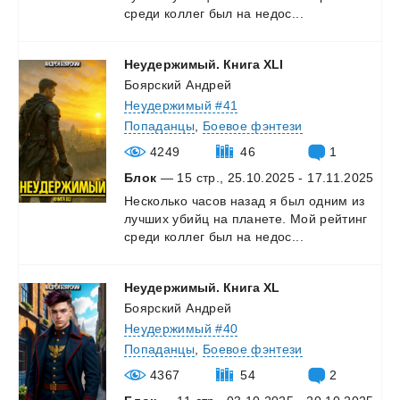
среди
коллег
был
на
недос...
Неудержимый.
Книга
XLI
Боярский Андрей
Неудержимый #41
Попаданцы
,
Боевое фэнтези
4249
46
1
Блок
— 15 стр., 25.10.2025 - 17.11.2025
Несколько
часов
назад
я
был
одним
из
лучших
убийц
на
планете.
Мой
рейтинг
среди
коллег
был
на
недос...
Неудержимый.
Книга
XL
Боярский Андрей
Неудержимый #40
Попаданцы
,
Боевое фэнтези
4367
54
2