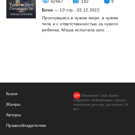
42667
182
9
Блок
— 10 стр., 03.12.2022
Проснувшись
в
чужом
мире,
в
чужом
теле
и
с
ответственностью
за
чужого
ребенка,
Маша
испытала
шок.
...
Книги
Внимание! Сайт может
содержать информацию, предна­
Жанры
значенную для лиц, дости­гших 18
лет.
Авторы
Правообладателям