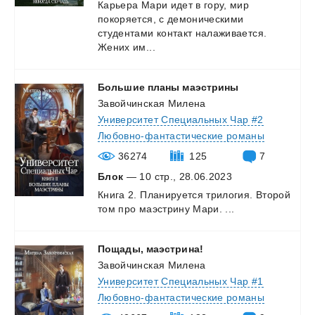
Карьера Мари идет в гору, мир
покоряется, с демоническими
студентами контакт налаживается.
Жених им...
Большие
планы
маэстрины
Завойчинская Милена
Университет Специальных Чар #2
Любовно-фантастические романы
36274
125
7
Блок
— 10 стр., 28.06.2023
Книга
2.
Планируется
трилогия.
Второй
том
про
маэстрину
Мари.
...
Пощады,
маэстрина!
Завойчинская Милена
Университет Специальных Чар #1
Любовно-фантастические романы