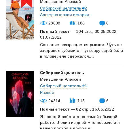
Меньшенин Алексей
Сибирский целитель #2
Альтернативная история
28898
188
8
Полный текст
— 104 стр., 30.05.2022 -
01.07.2022
Сознание
возвращается
рывком.
Чуть
не
заскрипел
зубами
от
пульсирующей
боли
в
голове,
еле
сдержался....
Сибирский
целитель
Меньшенин Алексей
Сибирский целитель #1
Разное
24314
115
6
Полный текст
— 82 стр., 16.05.2022
Я
простой
работяга
на
самой
обычной
работе.
В
один
из
дней
мне
повезло
и
я
нашёл
проход
в
другой
м...