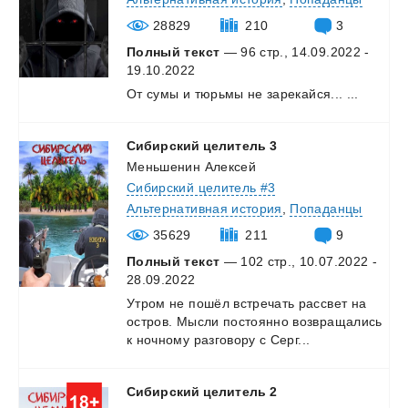
28829
210
3
Полный текст
— 96 стр., 14.09.2022 -
19.10.2022
От
сумы
и
тюрьмы
не
зарекайся...
...
Сибирский
целитель
3
Меньшенин Алексей
Сибирский целитель #3
Альтернативная история
,
Попаданцы
35629
211
9
Полный текст
— 102 стр., 10.07.2022 -
28.09.2022
Утром
не
пошёл
встречать
рассвет
на
остров.
Мысли
постоянно
возвращались
к
ночному
разговору
с
Серг...
Сибирский
целитель
2