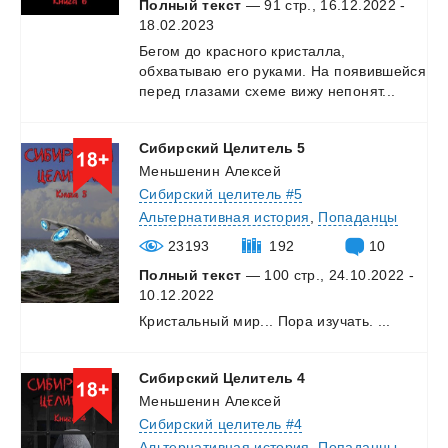
Полный текст
— 91 стр., 16.12.2022 -
18.02.2023
Бегом
до
красного
кристалла,
обхватываю
его
руками.
На
появившейся
перед
глазами
схеме
вижу
непонят...
Сибирский
Целитель
5
Меньшенин Алексей
Сибирский целитель #5
Альтернативная история
,
Попаданцы
23193
192
10
Полный текст
— 100 стр., 24.10.2022 -
10.12.2022
Кристальный
мир...
Пора
изучать.
...
Сибирский
Целитель
4
Меньшенин Алексей
Сибирский целитель #4
Альтернативная история
,
Попаданцы