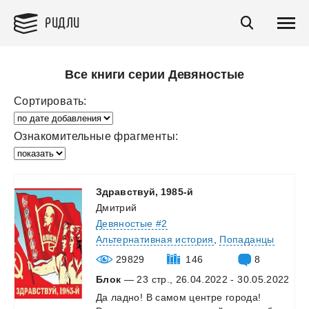
РИДЛИ
Все книги серии Девяностые
Сортировать:
Ознакомительные фрагменты:
Здравствуй,
1985-й
Дмитрий
Девяностые #2
Альтернативная история
,
Попаданцы
29829
146
8
Блок
— 23 стр., 26.04.2022 - 30.05.2022
Да
ладно!
В
самом
центре
города!