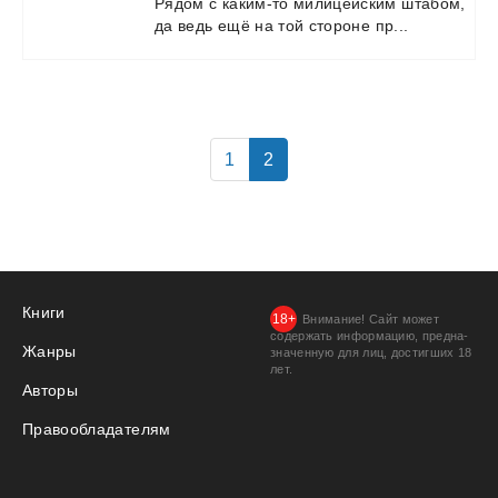
Рядом
с
каким-то
милицейским
штабом,
да
ведь
ещё
на
той
стороне
пр...
1
2
Книги
Внимание! Сайт может
содержать информацию, предна­
Жанры
значенную для лиц, дости­гших 18
лет.
Авторы
Правообладателям