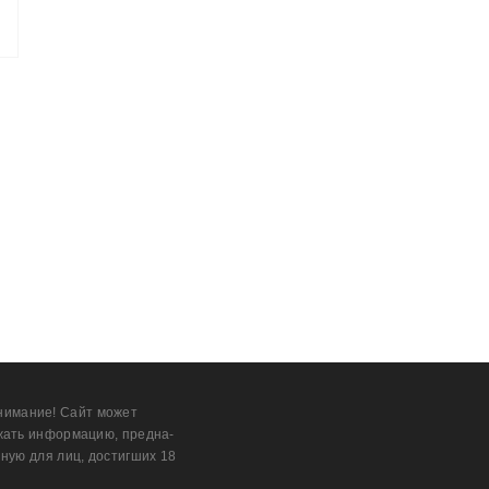
нимание! Сайт может
жать информацию, предна­
ную для лиц, дости­гших 18