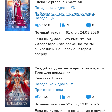
Елена Сергеевна Счастная
Попаданка и дракон #3
Любовно-фантастические романы
,
Попаданцы
1618
9
0
Полный текст
— 61 стр., 24.03.2026
Если вы думали, что быть женой
императора - это роскошно, то вы
ошибались! Наш брак с Латаром
оберну...
Свадьба с драконом прилагается, или
Трон для попаданки
Счастная Елена
Попаданка и дракон #1
Прочее фэнтези
1651
20
3
Полный текст
— 52 стр., 13.09.2025
Если
вы
думали,
что
попадание
в
другой