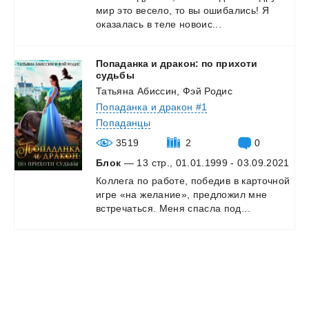
мир
это
весело,
то
вы
ошибались!
Я
оказалась
в
теле
новоис...
Попаданка и дракон: по прихоти
судьбы
Татьяна Абиссин, Фэй Родис
Попаданка и дракон #1
Попаданцы
3519
2
0
Блок
— 13 стр., 01.01.1999 - 03.09.2021
Коллега
по
работе,
победив
в
карточной
игре
«на
желание»,
предложил
мне
встречаться.
Меня
спасла
под...