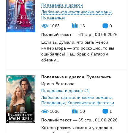
Попаданка и дракон
Любовно-фантастические романы
,
Попаданцы
1063
16
0
Полный текст
— 61 стр., 03.06.2026
Если вы думали, что быть женой
императора — это роскошно, то вы
ошибались! Наш брак с Латаром
оберну...
Попаданка
и
дракон.
Будем
жить
Ирина Ваганова
Попаданка и дракон #1
Любовно-фантастические романы
,
Попаданцы
,
Классическое фентези
1036
10
1
Полный текст
— 65 стр., 01.06.2026
Хотела
разжечь
камин
и
угодила
в