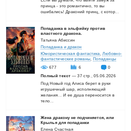
Если
вы
думали,
что
выйти
замуж
за
принца
-
это
романтично,
то
вы
ошибались!
Драконий
принц,
с
котор...
Попаданка в эльфийку против
властного дракона.
Татьяна Абиссин
Попаданка и дракон
Юмористическая фантастика
,
Любовно-
фантастические романы
,
Попаданцы
677
6
0
Полный текст
— 37 стр., 05.06.2026
Под Новый год Алиса берет в руки
игрушечный шар, исполняющий
желания... И ее душа переносится в
тело...
Жена дракону не подчиняется, или
Крылья для попаданки
Елена Счастная