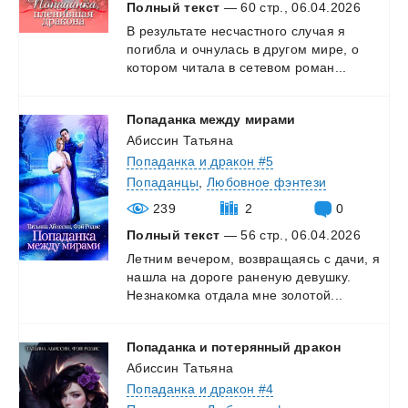
Полный текст
— 60 стр., 06.04.2026
В
результате
несчастного
случая
я
погибла
и
очнулась
в
другом
мире,
о
котором
читала
в
сетевом
роман...
Попаданка
между
мирами
Абиссин Татьяна
Попаданка и дракон #5
Попаданцы
,
Любовное фэнтези
239
2
0
Полный текст
— 56 стр., 06.04.2026
Летним
вечером,
возвращаясь
с
дачи,
я
нашла
на
дороге
раненую
девушку.
Незнакомка
отдала
мне
золотой...
Попаданка
и
потерянный
дракон
Абиссин Татьяна
Попаданка и дракон #4