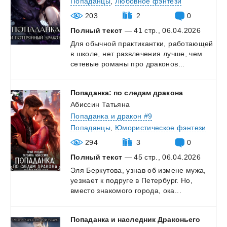
Попаданцы
,
Любовное фэнтези
203
2
0
Полный текст
— 41 стр., 06.04.2026
Для
обычной
практикантки,
работающей
в
школе,
нет
развлечения
лучше,
чем
сетевые
романы
про
драконов...
Попаданка:
по
следам
дракона
Абиссин Татьяна
Попаданка и дракон #9
Попаданцы
,
Юмористическое фэнтези
294
3
0
Полный текст
— 45 стр., 06.04.2026
Эля
Беркутова,
узнав
об
измене
мужа,
уезжает
к
подруге
в
Петербург.
Но,
вместо
знакомого
города,
ока...
Попаданка и наследник Драконьего