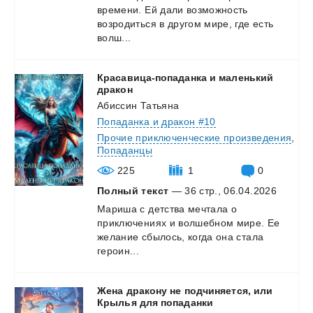
времени. Ей дали возможность
возродиться в другом мире, где есть
волш...
Красавица-попаданка и маленький
дракон
Абиссин Татьяна
Попаданка и дракон #10
Прочие приключенческие произведения
,
Попаданцы
225
1
0
Полный текст
— 36 стр., 06.04.2026
Мариша с детства мечтала о
приключениях и волшебном мире. Ее
желание сбылось, когда она стала
героин...
Жена дракону не подчиняется, или
Крылья для попаданки