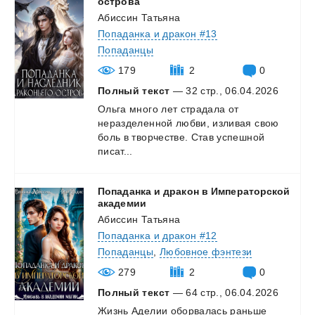
острова
Абиссин Татьяна
Попаданка и дракон #13
Попаданцы
179
2
0
Полный текст
— 32 стр., 06.04.2026
Ольга много лет страдала от
неразделенной любви, изливая свою
боль в творчестве. Став успешной
писат...
Попаданка и дракон в Императорской
академии
Абиссин Татьяна
Попаданка и дракон #12
Попаданцы
,
Любовное фэнтези
279
2
0
Полный текст
— 64 стр., 06.04.2026
Жизнь Аделии оборвалась раньше