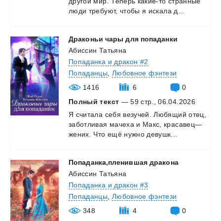
другой
мир.
Теперь
какие-то
странные
люди
требуют,
чтобы
я
искала
д...
Драконьи
чары
для
попаданки
Абиссин Татьяна
Попаданка и дракон #2
Попаданцы
,
Любовное фэнтези
1416
6
0
Полный текст
— 59 стр., 06.04.2026
Я считала себя везучей. Любящий отец,
заботливая мачеха и Макс, красавец—
жених. Что ещё нужно
девушк...
Попаданка,пленившая
дракона
Абиссин Татьяна
Попаданка и дракон #3
Попаданцы
,
Любовное фэнтези
348
4
0