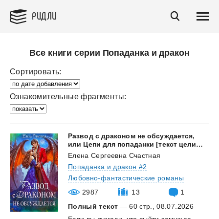
РИДЛИ
Все книги серии Попаданка и дракон
Сортировать:
Ознакомительные фрагменты:
Развод с драконом не обсуждается,
или Цепи для попаданки [текст целиком, 14 глав
Елена Сергеевна Счастная
Попаданка и дракон #2
Любовно-фантастические романы
2987
13
1
Полный текст
— 60 стр., 08.07.2026