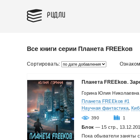
РИДЛИ
Все книги серии Планета FREEkoв
Сортировать:
Ознаком
Планета
FREEkoв.
Зар
Горина Юлия Николаевна
Планета FREEkoв #1
Научная фантастика
,
Киб
390
1
Блок
— 15 стр., 13.12.20
Пока
обыватели
заняты