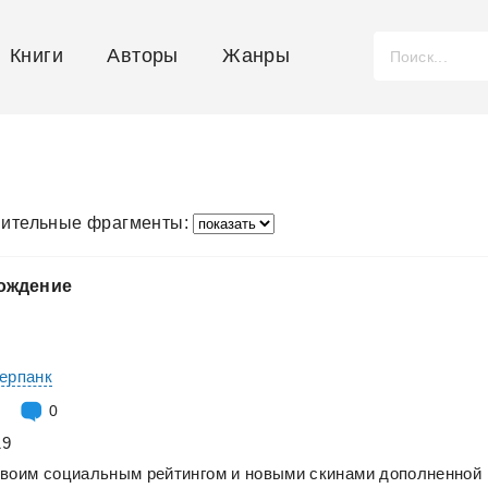
Книги
Авторы
Жанры
ительные фрагменты:
ождение
ерпанк
0
19
своим
социальным
рейтингом
и
новыми
скинами
дополненной