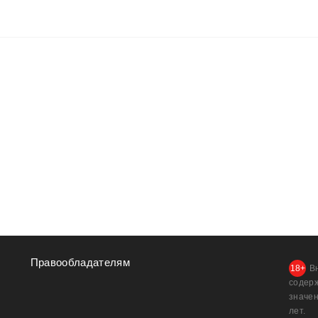
Правообладателям
В
содер
значен
лет.