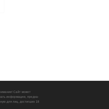
нимание! Сайт может
жать информацию, предна­
ную для лиц, дости­гших 18