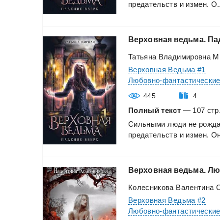
предательств
и
измен.
О.
Верховная
ведьма.
Па
Татьяна Владимировна М
Верховная Ведьма #1
Любовно-фантастически
445
4
Полный текст
— 107 стр.
Сильными
люди
не
рожда
предательств
и
измен.
О
Верховная
ведьма.
Лю
Колесникова Валентина 
Верховная Ведьма #2
Любовно-фантастически