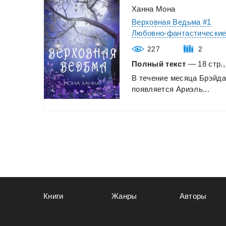
Ханна Мона
Верховная Ведьма #1
Любовно-фантастически
227
2
Полный текст
— 18 стр.,
В
течение
месяца
Брэйда
появляется
Ариэль...
Книги
Жанры
Авторы