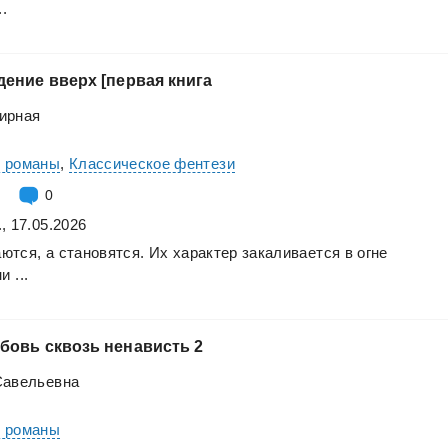
..
дение
вверх
[первая
книга
ирная
е романы
,
Классическое фентези
0
, 17.05.2026
ются,
а
становятся.
Их
характер
закаливается
в
огне
ни
...
бовь
сквозь
ненависть
2
Савельевна
е романы