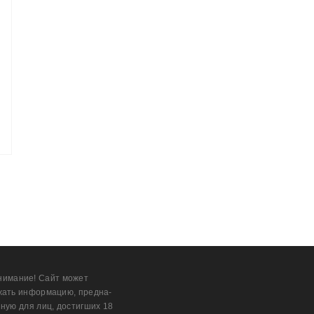
нимание! Сайт может
жать информацию, предна­
ную для лиц, дости­гших 18