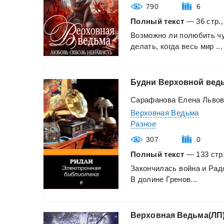
790
6
Полный текст
— 36 стр.,
Возможно
ли
полюбить
ч
делать,
когда
весь
мир
...
Будни
Верховной
вед
Сарафанова Елена Льво
Верховная Ведьма
Разное
307
0
Полный текст
— 133 стр.
Закончилась
война
и
Рад
В
долине
Гренов...
Верховная
Ведьма(ЛП