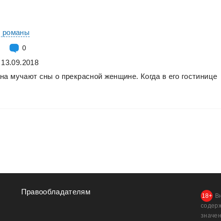
е романы
0
 13.09.2018
на
мучают
сны
о
прекрасной
женщине.
Когда
в
его
гостинице
Правообладателям
В
содер
значен