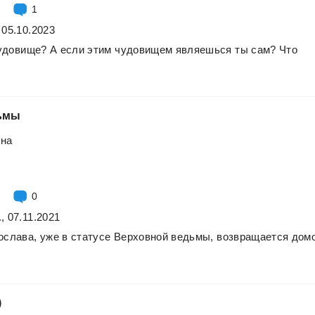
1
 05.10.2023
удовище?
А
если
этим
чудовищем
являешься
ты
сам?
Что
ьмы
вна
0
, 07.11.2021
ослава,
уже
в
статусе
Верховной
ведьмы,
возвращается
домо
)