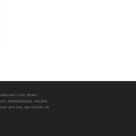
нимание! Сайт может
жать информацию, предна­
ную для лиц, дости­гших 18