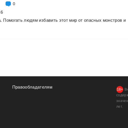
0
16
.
Помогать
людям
избавить
этот
мир
от
опасных
монстров
и
Правообладателям
В
содер
значен
лет.