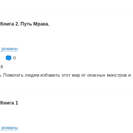
Книга
2.
Путь
Мрака.
е романы
0
16
.
Помогать
людям
избавить
этот
мир
от
опасных
монстров
и
Книга
1
е романы