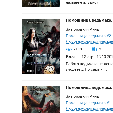
названием.
Замок,
...
Помощница
ведьмака.
Завгородняя Анна
Помощница ведьмака #2
Любовно-фантастически
2148
3
Блок
— 12 стр., 13.10.20
Работа
ведьмака
не
легка
злодеев…Но
самый
...
Помощница
ведьмака.
Завгородняя Анна
Помощница ведьмака #1
Любовно-фантастически