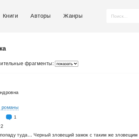
Книги
Авторы
Жанры
ка
ительные фрагменты:
андровна
е романы
1
22
попаду
туда…
Черный
зловещий
замок
с
таким
же
зловещим