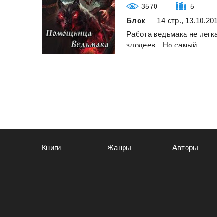
3570
5
Блок
— 14 стр., 13.10.20
Работа
ведьмака
не
легка
злодеев…Но
самый
...
Книги
Жанры
Авторы