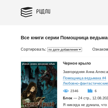
РИДЛИ
Все книги серии Помощница ведьма
Сортировать:
Ознаком
Черное
крыло
Завгородняя Анна Алекс
Помощница ведьмака #4
Любовно-фантастически
2346
6
Блок
— 24 стр., 12.08.20
Я
никогда
не
думала,
что