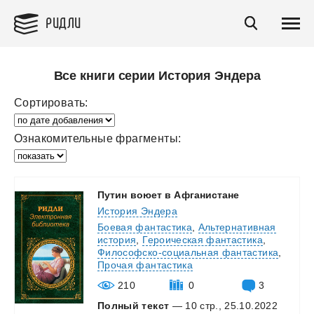
РИДЛИ
Все книги серии История Эндера
Сортировать:
Ознакомительные фрагменты:
Путин
воюет
в
Афганистане
История Эндера
Боевая фантастика
,
Альтернативная
история
,
Героическая фантастика
,
Философско-социальная фантастика
,
Прочая фантастика
210
0
3
Полный текст
— 10 стр., 25.10.2022