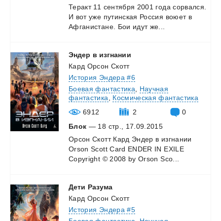
Теракт
11
сентября
2001
года
сорвался.
И
вот
уже
путинская
Россия
воюет
в
Афганистане.
Бои
идут
же...
Эндер
в
изгнании
Кард Орсон Скотт
История Эндера #6
Боевая фантастика
,
Научная
фантастика
,
Космическая фантастика
6912
2
0
Блок
— 18 стр., 17.09.2015
Орсон
Скотт
Кард
Эндер
в
изгнании
Orson
Scott
Card
ENDER
IN
EXILE
Copyright
©
2008
by
Orson
Sco...
Дети
Разума
Кард Орсон Скотт
История Эндера #5