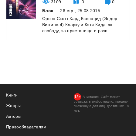
3109
0
0
Блок
— 26 стр., 25.08.2015
Орсон
Скотт
Кард
Ксеноцид
(Эндер
Виггинс-4)
Кларку
и
Кэти
Кидд:
за
свободу,
за
пристанище
и
разв...
Книги
Внимание! Сайт может
содержать информацию, предна­
Жанры
значенную для лиц, дости­гших 18
лет.
Авторы
Правообладателям