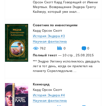
Орсон
Скотт
Кард
Говорящий
от
Имени
Мертвых.
Возвращение
Эндера
Греггу
Кайзеру,
который
уже
знал...
Советник
по
инвестициям
Кард Орсон Скотт
История Эндера #3
Научная фантастика
762
0
0
Полный текст
— 10 стр., 25.08.2015
***
Эндрю
Уиггину
исполнилось
двадцать
лет
в
тот
день,
когда
он
прилетел
на
планету
Сорелледольче....
Ксеноцид
Кард Орсон Скотт
История Эндера #4
Научная фантастика