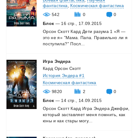
Боевая фантастика
,
Научная
фантастика
,
Космическая фантастика
542
0
0
Блок
— 16 стр., 17.09.2015
Орсон
Скотт
Кард
Дети
разума
1
«Я
—
это
не
я»
"Мама.
Папа.
Правильно
ли
я
поступила?"
Посл...
Игра
Эндера
Кард Орсон Скотт
История Эндера #1
Космическая фантастика
9820
2
0
Блок
— 14 стр., 14.09.2015
Орсон
Скотт
Кард
Игра
Эндера
Джефри,
который
заставляет
меня
помнить,
как
юны
и
как
стары
могу...