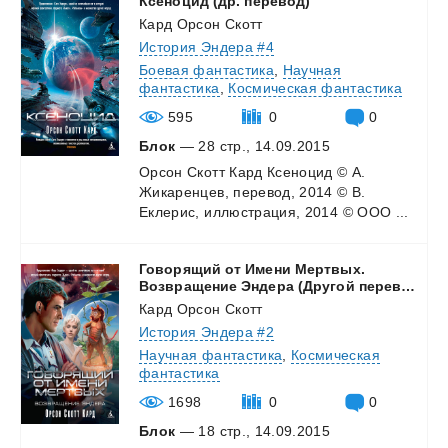
Ксеноцид
(др.
перевод)
Кард Орсон Скотт
История Эндера #4
Боевая фантастика
,
Научная
фантастика
,
Космическая фантастика
595
0
0
Блок
— 28 стр., 14.09.2015
Орсон
Скотт
Кард
Ксеноцид
©
А.
Жикаренцев,
перевод,
2014
©
В.
Еклерис,
иллюстрация,
2014
©
ООО
...
Говорящий от Имени Мертвых.
Возвращение Эндера (Другой перевод)
Кард Орсон Скотт
История Эндера #2
Научная фантастика
,
Космическая
фантастика
1698
0
0
Блок
— 18 стр., 14.09.2015