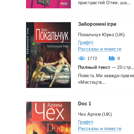
пристрастей
Отже,
ша...
Заборонені
ігри
Покальчук Юрко (UK)
Графіті
Рассказы и повести
1772
0
Полный текст
— 20 стр.,
Повість
Ми
завжди
прагн
«Мистецтв...
Doc
1
Чех Артем (UK)
Графіті
Рассказы и повести