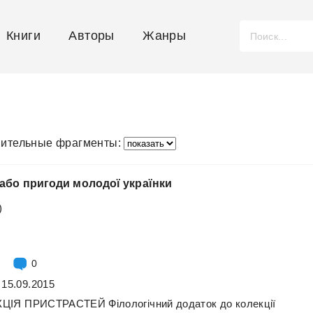
Книги
Авторы
Жанры
ительные фрагменты:
або
пригоди
молодої
українки
)
0
 15.09.2015
КЦІЯ
ПРИСТРАСТЕЙ
Філологічний
додаток
до
колекції