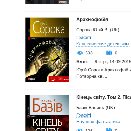
Арахнофобія
Сорока Юрій В. (UK)
Графіті
Классические детективы
508
0
Блок
— 9 стр., 14.09.201
Юрій
Сорока
Арахнофобі
Потворна
кві...
Кінець
світу.
Том
2.
Пi
Базів Василь (UK)
Графіті
Научная фантастика
126
0