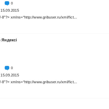
0
 15.09.2015
f-8”?>
xmlns=“http://www.gribuser.ru/xml/fict...
в
Яндексі
0
 15.09.2015
f-8”?>
xmlns=“http://www.gribuser.ru/xml/fict...