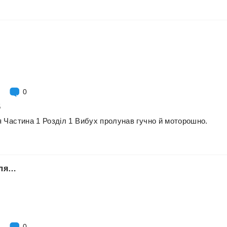
0
5
я
Частина
1
Розділ
1
Вибух
пролунав
гучно
й
моторошно.
сля…
0