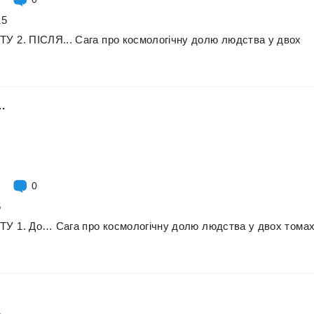
15
ІТУ
2.
ПІСЛЯ...
Сага
про
космологічну
долю
людства
у
двох
…
0
5
ІТУ
1.
До…
Сага
про
космологічну
долю
людства
у
двох
тома