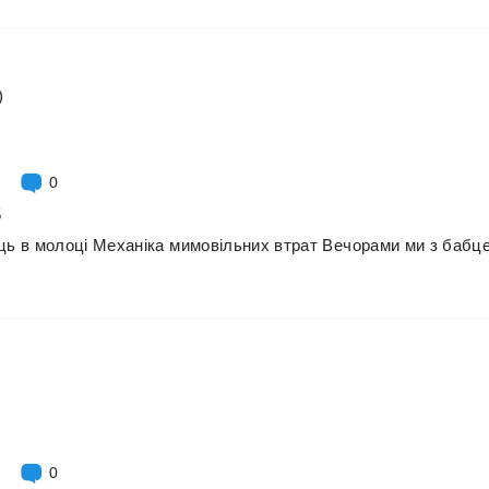
)
0
5
ць
в
молоці
Механіка
мимовільних
втрат
Вечорами
ми
з
бабц
0