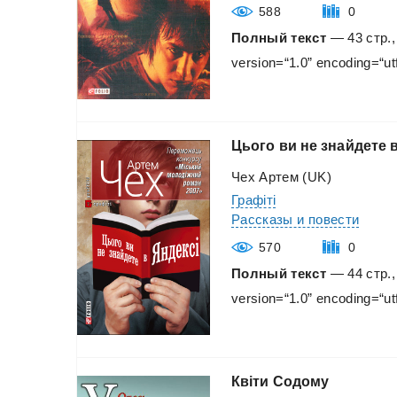
588
0
Полный текст
— 43 стр.,
version=“1.0”
encoding=“ut
Цього
ви
не
знайдете
Чех Артем (UK)
Графіті
Рассказы и повести
570
0
Полный текст
— 44 стр.,
version=“1.0”
encoding=“ut
Квiти
Содому