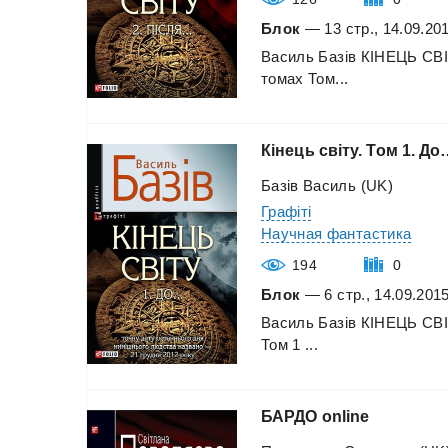
Блок
— 13 стр., 14.09.20
Василь
Базів
КІНЕЦЬ
СВ
томах
Том...
Кінець
світу.
Том
1.
До
Базів Василь (UK)
Графіті
Научная фантастика
194
0
Блок
— 6 стр., 14.09.201
Василь
Базів
КІНЕЦЬ
СВ
Том
1
...
БАРДО
online