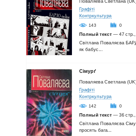
Поваляева Светлана (UK
Графіті
Контркультура
143
0
Полный текст
— 47 стр.,
Світлана
Поваляєва
БАР
як
бабус...
Сімурґ
Поваляева Светлана (UK
Графіті
Контркультура
142
0
Полный текст
— 36 стр.,
Світлана
Поваляєва
Сіму
просять
бага...