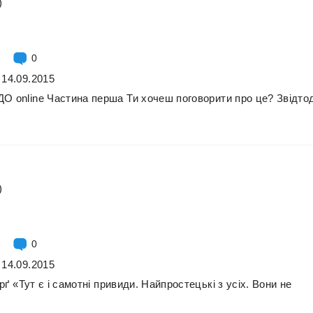
)
0
 14.09.2015
ДО
online
Частина
перша
Ти
хочеш
поговорити
про
це?
Звідтод
)
0
 14.09.2015
рґ
«Тут
є
і
самотні
привиди.
Найпростецькі
з
усіх.
Вони
не