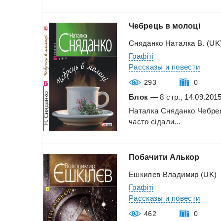
Чебрець
в
молоцi
Сняданко Наталка В. (UK
Графіті
Рассказы и повести
293
0
Блок
— 8 стр., 14.09.201
Наталка
Сняданко
Чебре
часто
сідали...
Побачити
Алькор
Ешкилев Владимир (UK)
Графіті
Рассказы и повести
462
0