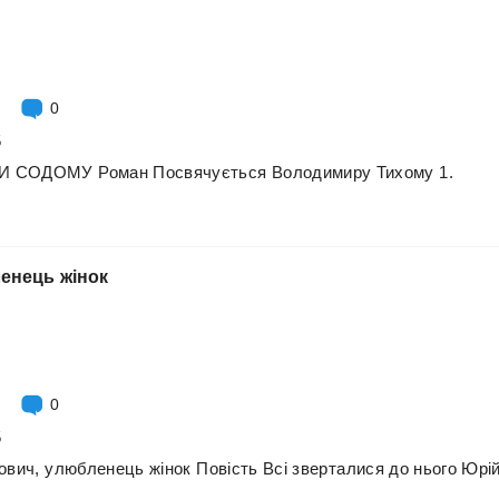
0
5
ТИ
СОДОМУ
Роман
Посвячується
Володимиру
Тихому
1.
енець
жінок
0
5
ович,
улюбленець
жінок
Повість
Всі
зверталися
до
нього
Юрі