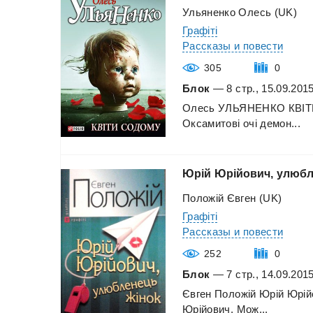
Ульяненко Олесь (UK)
Графіті
Рассказы и повести
305
0
Блок
— 8 стр., 15.09.201
Олесь
УЛЬЯНЕНКО
КВІ
Оксамитові
очі
демон...
Юрій
Юрійович,
улюбл
Положій Євген (UK)
Графіті
Рассказы и повести
252
0
Блок
— 7 стр., 14.09.201
Євген
Положій
Юрій
Юрій
Юрійович.
Мож...