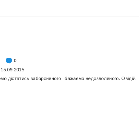
0
 15.09.2015
емо
дістатись
забороненого
і
бажаємо
недозволеного.
Овідій.