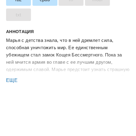
txt
АННОТАЦИЯ
Марья с детства знала, что в ней дремлет сила,
способная уничтожить мир. Ее единственным
убежищем стал замок Кощея Бессмертного. Пока за
ней мчится армия во главе с ее лучшим другом,
одержимым славой. Марье предстоит узнать страшную
правду: настоящие монстры не скрываются в тени. Они
ЕЩЕ
приходят под знаменами героев. И чтобы спасти оба
мира, ей нужно довериться тому, кого все считают
злом. Что, если Кощей не злодей, а бессмертный
страж? Если пленение царевны — акт милосердия? А
княжич Иван — не герой, а честолюбивый
завоеватель?