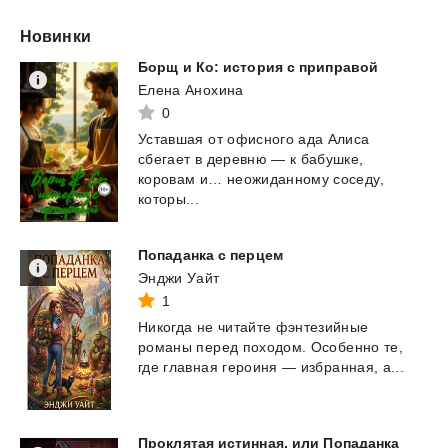
Новинки
Борщ
и
Ко:
история
с
приправой
Елена Анохина
0
Уставшая от офисного ада Алиса
сбегает в деревню — к бабушке,
коровам и… неожиданному соседу,
которы...
Попаданка
с
перцем
Энджи Уайт
1
Никогда
не
читайте
фэнтезийные
романы
перед
походом.
Особенно
те,
где
главная
героиня
—
избранная,
а...
Проклятая истинная, или Попаданка