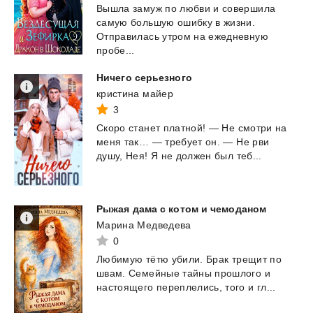
Вышла замуж по любви и совершила
самую большую ошибку в жизни.
Отправилась утром на ежедневную
пробе...
Ничего
серьезного
кристина майер
3
Скоро
станет
платной!
—
Не
смотри
на
меня
так…
—
требует
он.
—
Не
рви
душу,
Нея!
Я
не
должен
был
теб...
Рыжая
дама
с
котом
и
чемоданом
Марина Медведева
0
Любимую
тëтю
убили.
Брак
трещит
по
швам.
Семейные
тайны
прошлого
и
настоящего
переплелись,
того
и
гл...