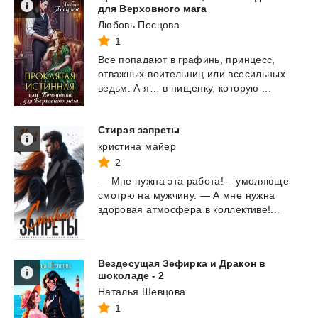
для Верховного мага
Любовь Песцова
1
Все
попадают
в
графинь,
принцесс,
отважных
воительниц
или
всесильных
ведьм.
А
я…
в
нищенку,
которую
...
Стирая
запреты
кристина майер
2
—
Мне
нужна
эта
работа!
–
умоляюще
смотрю
на
мужчину.
—
А
мне
нужна
здоровая
атмосфера
в
коллективе!...
Вездесущая Зефирка и Дракон в
шоколаде - 2
Наталья Шевцова
1