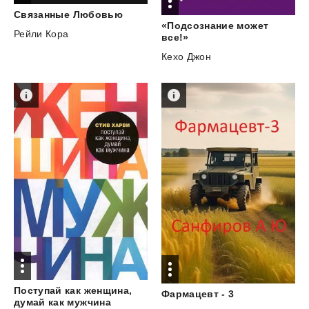
Связанные
Любовью
«Подсознание может
Рейли Кора
все!»
Кехо Джон
Поступай как женщина,
Фармацевт
-
3
думай как мужчина