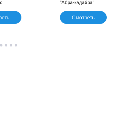
с
"Абра-кадабра"
реть
Смотреть