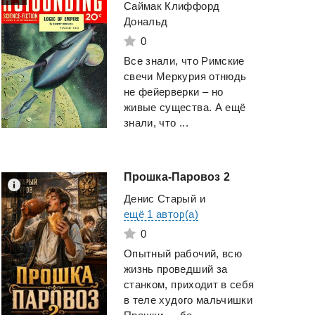
Саймак Клиффорд
Дональд
0
Все знали, что Римские
свечи Меркурия отнюдь
не фейерверки – но
живые существа. А ещё
знали, что ...
Прошка-Паровоз
2
Денис Старый
и
ещё 1 автор(а)
0
Опытный рабочий, всю
жизнь проведший за
станком, приходит в себя
в теле худого мальчишки