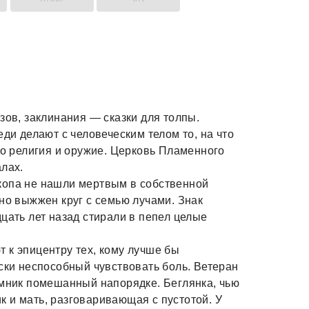
зов, заклинания — сказки для толпы.
еди делают с человеческим телом то, на что
то религия и оружие. Церковь Пламенного
алах.
копа не нашли мертвым в собственной
но выжжен круг с семью лучами. Знак
цать лет назад стирали в пепел целые
 к эпицентру тех, кому лучше бы
ески неспособный чувствовать боль. Ветеран
емник помешанный напорядке. Беглянка, чью
 и мать, разговаривающая с пустотой. У