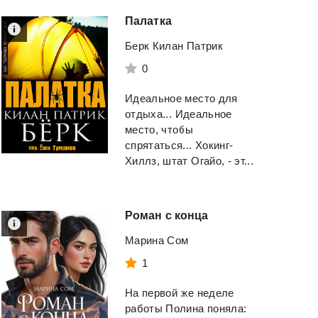
Палатка
Берк Килан Патрик
0
Идеальное место для
отдыха... Идеальное
место, чтобы
спрятаться... Хокинг-
Хиллз, штат Огайо, - эт...
Роман
с
конца
Марина Сом
1
Легкий способ
Другой мир: пре
На первой же неделе
бросить курить
древних
работы Полина поняла: