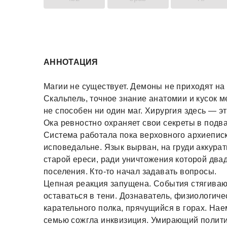
АННОТАЦИЯ
Магии не существует. Демоны не приходят на 
Скальпель, точное знание анатомии и кусок м
не способен ни один маг. Хирургия здесь — э
Ока ревностно охраняет свои секреты в подв
Система работала пока верховного архиепис
исповедальне. Язык вырван, на груди аккурат
старой ереси, ради уничтожения которой двад
поселения. Кто-то начал задавать вопросы.
Цепная реакция запущена. События стягивают
оставаться в тени. Дознаватель, физиологич
карательного полка, прячущийся в горах. На
семью сожгла инквизиция. Умирающий политик