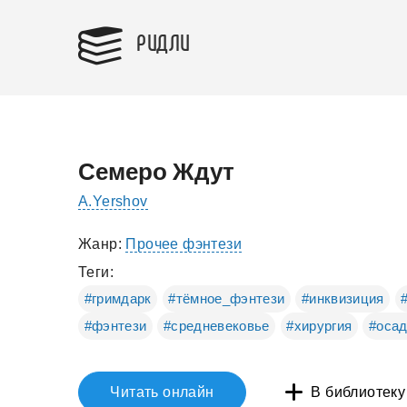
РИДЛИ
Семеро Ждут
A.Yershov
Жанр:
Прочее фэнтези
Теги:
#гримдарк
#тёмное_фэнтези
#инквизиция
#фэнтези
#средневековье
#хирургия
#оса
Читать онлайн
В библиотеку