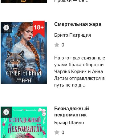
Прошки — бе...
Смертельная
жара
Бриггз Патриция
0
На этот раз связанные
узами брака оборотни
Чарльз Корник и Анна
Лэтэм отправляются в
путь не по д...
Безнадежный
некромантик
Браяр Шайло
0