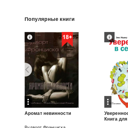
Популярные книги
Аромат
невинности
Увереннос
Вудворт Франциска