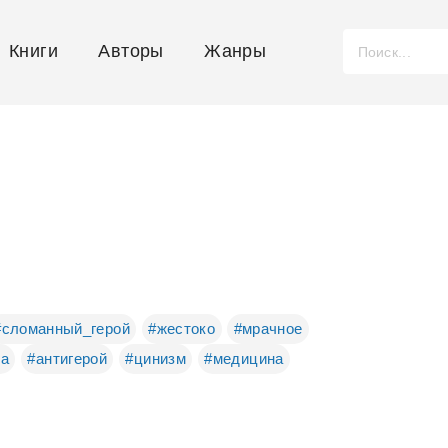
Книги
Авторы
Жанры
#сломанный_герой
#жестоко
#мрачное
да
#антигерой
#цинизм
#медицина