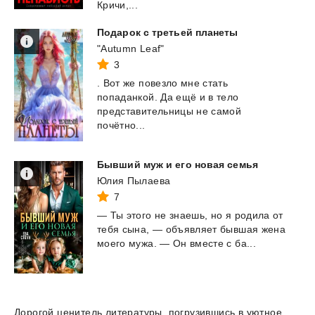
Кричи,...
Подарок
с
третьей
планеты
"Autumn Leaf"
3
. Вот же повезло мне стать
попаданкой. Да ещё и в тело
представительницы не самой
почётно...
Бывший
муж
и
его
новая
семья
Юлия Пылаева
7
—
Ты
этого
не
знаешь,
но
я
родила
от
тебя
сына,
—
объявляет
бывшая
жена
моего
мужа.
—
Он
вместе
с
ба...
Дорогой ценитель литературы, погрузившись в уютное