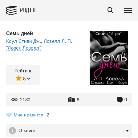
РИДЛИ
Семь дней
Коул Стиви Дж.
,
Ловелл Л. П.
"Лорен Ловелл"
Рейтинг
8
2180
6
0
Мне нравится
2
О книге