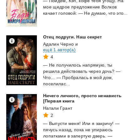
—
Пойдем,
Кэп,
кофе
тебя
угощу.
На
мое
щедрое
предложение
Волков
качает
головой:
—
Не
думаю,
что
это...
Отец
подруги.
Наш
секрет
Адалин Черно
и
ещё 1 автор(а)
4
— Не получилось напрямую, ты
решила действовать через дочь? —
Что… — Пробралась в мой дом,
поселилас...
Ничего личного, просто ненависть
[Первая книга
Натали Грант
2
— Выпусти меня! Или я закричу! —
пячусь назад, пока не упираюсь
лопатками в запертую дверь. —