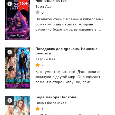
Неоновый
Поток
Торн Ава
0
Познакомьтесь с мрачным киберпанк-
романом о двух врагах, которые
отчаянно борются за
выживание в ...
Попаданка для дракона. Начнем с
ремонта
Катрин Лав
2
Кася
умеет
чинить
всё.
Даже
если
её
закинуло
в
другой
мир.
Она
сделает
ремонт
в
старой
избушке,
прис...
Беда
майора
Волкова
Ника Оболенская
1