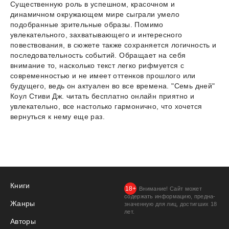
Существенную роль в успешном, красочном и
динамичном окружающем мире сыграли умело
подобранные зрительные образы. Помимо
увлекательного, захватывающего и интересного
повествования, в сюжете также сохраняется логичность и
последовательность событий. Обращает на себя
внимание то, насколько текст легко рифмуется с
современностью и не имеет оттенков прошлого или
будущего, ведь он актуален во все времена. "Семь дней"
Коул Стиви Дж. читать бесплатно онлайн приятно и
увлекательно, все настолько гармонично, что хочется
вернуться к нему еще раз.
Книги
Внимание! Сайт может
содержать информацию, предна­
Жанры
значенную для лиц, дости­гших 18
лет.
Авторы