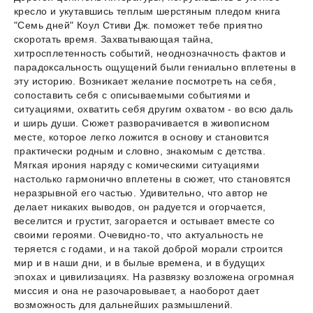
кресло и укутавшись теплым шерстяным пледом книга
"Семь дней" Коул Стиви Дж. поможет тебе приятно
скоротать время. Захватывающая тайна,
хитросплетенность событий, неоднозначность фактов и
парадоксальность ощущений были гениально вплетены в
эту историю. Возникает желание посмотреть на себя,
сопоставить себя с описываемыми событиями и
ситуациями, охватить себя другим охватом - во всю даль
и ширь души. Сюжет разворачивается в живописном
месте, которое легко ложится в основу и становится
практически родным и словно, знакомым с детства.
Мягкая ирония наряду с комическими ситуациями
настолько гармонично вплетены в сюжет, что становятся
неразрывной его частью. Удивительно, что автор не
делает никаких выводов, он радуется и огорчается,
веселится и грустит, загорается и остывает вместе со
своими героями. Очевидно-то, что актуальность не
теряется с годами, и на такой доброй морали строится
мир и в наши дни, и в былые времена, и в будущих
эпохах и цивилизациях. На развязку возложена огромная
миссия и она не разочаровывает, а наоборот дает
возможность для дальнейших размышлений.