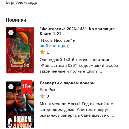
Берг Александр
Новинки
"Фантастика 2026-143". Компиляция.
Книги 1-21
"Nicols Nicolson"
и
ещё 2 автор(а)
1
Очередной
143-й
томик
серии
книг
"Фантастика
2026",
содержащий
в
себе
законченные
и
полные
циклы...
Взаперти
с
парнем
дочери
Рая Рок
0
Мы
отмечали
Новый
Год
в
семейном
загородном
доме.
А
потом
я
вдруг
оказалась
заперта
в
бане
вместе
с
...