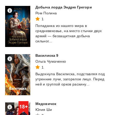
Добыча
лорда
Эндрю
Грегори
Ром Полина
1
Попаданка из нашего мира в
средневековье, на место стычки двух
армий — беззащитная добыча
сильног...
Василиска
9
Ольга Чумаченко
1
Выдохнула
Василиска,
подставляя
под
утренние
лучи,
загорелое
лицо.
Перед
ней
и
группой
орков
раскину...
Медовичок
Юлия Ши