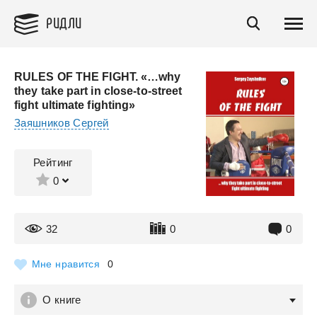
РИДЛИ
RULES OF THE FIGHT. «…why
they take part in close-to-street
fight ultimate fighting»
Заяшников Сергей
Рейтинг
0
32
0
0
Мне нравится
0
О книге