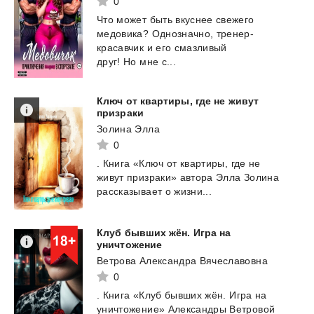
0
Что может быть вкуснее свежего
медовика? Однозначно, тренер-
красавчик и его смазливый
друг! Но мне с...
Ключ от квартиры, где не живут
призраки
Золина Элла
0
.
Книга
«Ключ
от
квартиры,
где
не
живут
призраки»
автора
Элла
Золина
рассказывает
о
жизни...
Клуб бывших жён. Игра на
уничтожение
Ветрова Александра Вячеславовна
0
.
Книга
«Клуб
бывших
жён.
Игра
на
уничтожение»
Александры
Ветровой