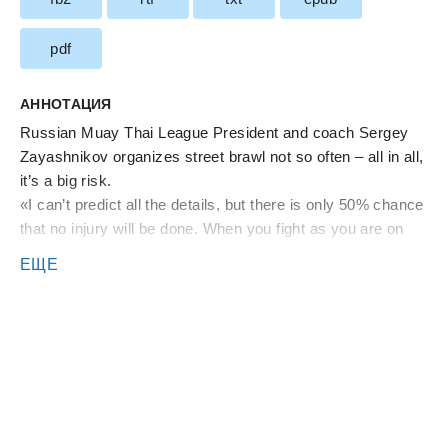
pdf
АННОТАЦИЯ
Russian Muay Thai League President and coach Sergey
Zayashnikov organizes street brawl not so often – all in all,
it’s a big risk.
«I can’t predict all the details, but there is only 50% chance
that no injury will be done. When you fight as you are on
the street, anything can happen».
ЕЩЕ
His students – business owners, company CEOs, top
managers – ask for this «test with blood» themselves after
year or two in the training.
Why do they put themselves at such a risk?