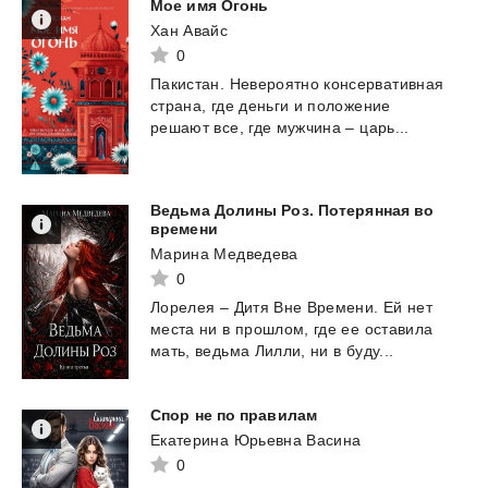
Мое
имя
Огонь
Хан Авайс
0
Пакистан.
Невероятно
консервативная
страна,
где
деньги
и
положение
решают
все,
где
мужчина
–
царь...
Ведьма Долины Роз. Потерянная во
времени
Марина Медведева
0
Лорелея
–
Дитя
Вне
Времени.
Ей
нет
места
ни
в
прошлом,
где
ее
оставила
мать,
ведьма
Лилли,
ни
в
буду...
Спор
не
по
правилам
Екатерина Юрьевна Васина
0