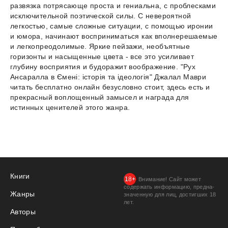
развязка потрясающе проста и гениальна, с проблесками
исключительной поэтической силы. С невероятной
легкостью, самые сложные ситуации, с помощью иронии
и юмора, начинают восприниматься как вполнерешаемые
и легкопреодолимые. Яркие пейзажи, необъятные
горизонты и насыщенные цвета - все это усиливает
глубину восприятия и будоражит воображение. "Рух
Ансаралла в Ємені: історія та ідеологія" Джалал Маври
читать бесплатно онлайн безусловно стоит, здесь есть и
прекрасный воплощенный замысел и награда для
истинных ценителей этого жанра.
Книги
Внимание! Сайт может
содержать информацию, предна­
Жанры
значенную для лиц, дости­гших 18
лет.
Авторы