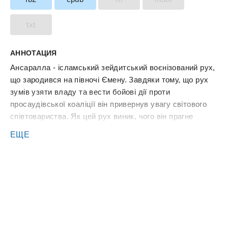
txt
АННОТАЦИЯ
Ансаралла - ісламський зейдитський воєнізований рух,
що зародився на півночі Ємену. Завдяки тому, що рух
зумів узяти владу та вести бойові дії проти
просаудівської коаліції він привернув увагу світового
співтовариства. Як цей рух виник, чого він прагне
досягти і чи є Ансаралла терористичною організацією -
ЕЩЕ
всі ці питання розглядаються в книзі. Автор - єменець,
який виріс у середовищі, в якому рух зародився.
Перекладено за виданням: Ansar Allah in Yemen: History
and Ideology By Jalal Mawri University of Michigan, 2021
Переклав з англійської Осип Леміш, 2025