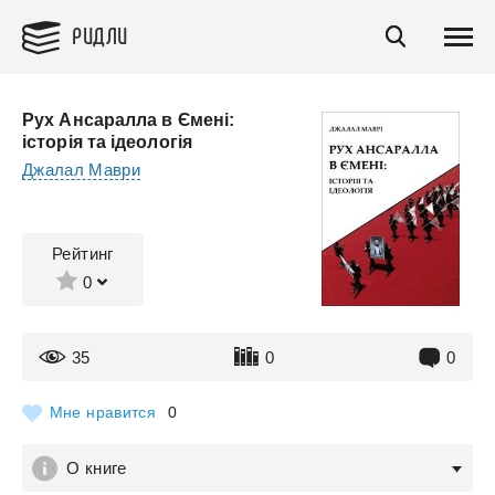
РИДЛИ
Рух Ансаралла в Ємені:
історія та ідеологія
Джалал Маври
Рейтинг
0
35
0
0
Мне нравится
0
О книге