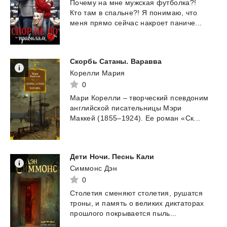
Почему
на
мне
мужская
футболка?!
Кто
там
в
спальне?!
Я
понимаю,
что
меня
прямо
сейчас
накроет
паниче...
Скорбь
Сатаны.
Варавва
Корелли Мария
0
Мари
Корелли
–
творческий
псевдоним
английской
писательницы
Мэри
Маккей
(1855–1924).
Ее
роман
«Ск...
Дети
Ночи.
Песнь
Кали
Симмонс Дэн
0
Столетия
сменяют
столетия,
рушатся
троны,
и
память
о
великих
диктаторах
прошлого
покрывается
пыль...