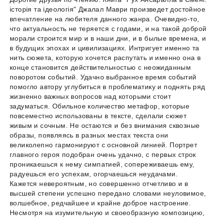
історія та ідеологія" Джалал Маври произведет достойное
впечатление на любителя данного жанра. Очевидно-то,
что актуальность не теряется с годами, и на такой доброй
морали строится мир и в наши дни, и в былые времена, и
в будущих эпохах и цивилизациях. Интригует именно та
нить сюжета, которую хочется распутать и именно она в
конце становится действительностью с неожиданным
поворотом событий. Удачно выбранное время событий
помогло автору углубиться в проблематику и поднять ряд
жизненно важных вопросов над которыми стоит
задуматься. Обильное количество метафор, которые
повсеместно использованы в тексте, сделали сюжет
живым и сочным. Не остаются и без внимания сквозные
образы, появляясь в разных местах текста они
великолепно гармонируют с основной линией. Портрет
главного героя подобран очень удачно, с первых строк
проникаешься к нему симпатией, сопереживаешь ему,
радуешься его успехам, огорчаешься неудачами.
Кажется невероятным, но совершенно отчетливо и в
высшей степени успешно передано словами неуловимое,
волшебное, редчайшее и крайне доброе настроение.
Несмотря на изумительную и своеобразную композицию,