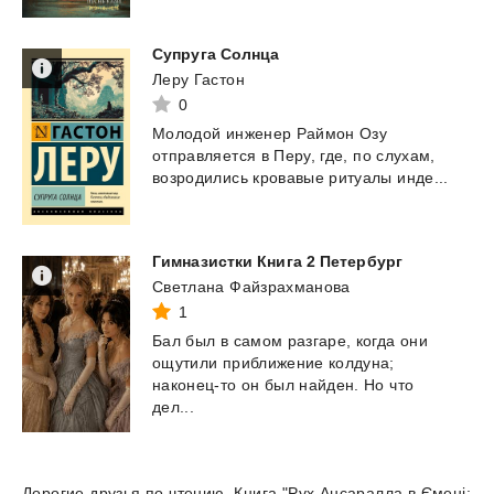
Супруга
Солнца
Леру Гастон
0
Молодой
инженер
Раймон
Озу
отправляется
в
Перу,
где,
по
слухам,
возродились
кровавые
ритуалы
инде...
Гимназистки
Книга
2
Петербург
Светлана Файзрахманова
1
Бал был в самом разгаре, когда они
ощутили приближение колдуна;
наконец-то он был найден. Но что
дел...
Дорогие друзья по чтению. Книга "Рух Ансаралла в Ємені: