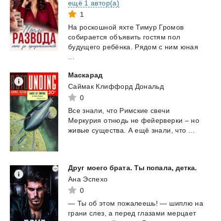
ещё 1 автор(а)
1
На роскошной яхте Тимур Громов
собирается объявить гостям пол
будущего ребёнка. Рядом с ним юная
...
Маскарад
Саймак Клиффорд Дональд
0
Все
знали,
что
Римские
свечи
Меркурия
отнюдь
не
фейерверки
–
но
живые
существа.
А
ещё
знали,
что
...
Друг
моего
брата.
Ты
попала,
детка.
Ана Эспехо
0
—
Ты
об
этом
пожалеешь!
—
шиплю
на
грани
слез,
а
перед
глазами
мерцает