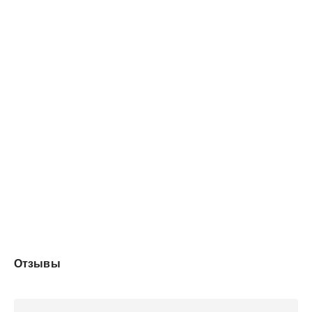
Зачем? Вопросов Императору Драконов задавать не
принято. Но мое сердце – не трон, завоевать его снова
я не позволю.
Отзывы