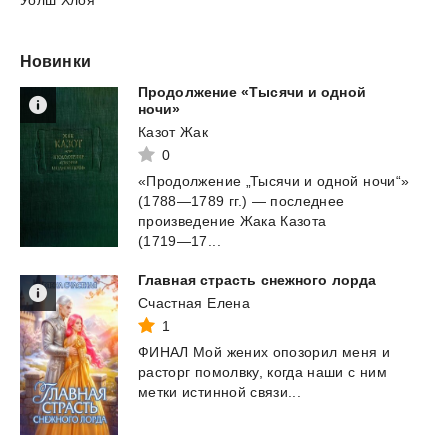
Новинки
Продолжение «Тысячи и одной
ночи»
Казот Жак
0
«Продолжение „Тысячи и одной ночи“»
(1788—1789 гг.) — последнее
произведение Жака Казота
(1719—17...
Главная
страсть
снежного
лорда
Счастная Елена
1
ФИНАЛ
Мой
жених
опозорил
меня
и
расторг
помолвку,
когда
наши
с
ним
метки
истинной
связи...