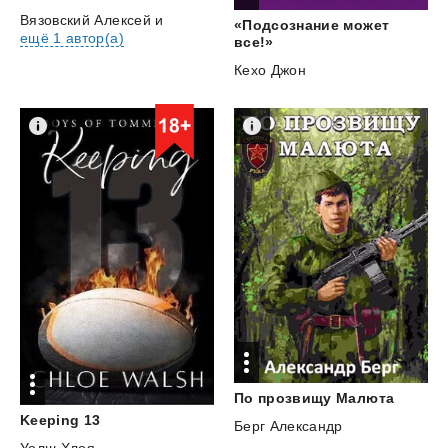
Вязовский Алексей
и
«Подсознание может
ещё 1 автор(а)
все!»
Кехо Джон
По
прозвищу
Малюта
Keeping
13
Берг Александр
Уолш Хлоя