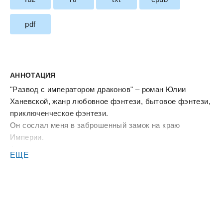
pdf
АННОТАЦИЯ
"Развод с императором драконов" – роман Юлии
Ханевской, жанр любовное фэнтези, бытовое фэнтези,
приключенческое фэнтези.
Он сослал меня в заброшенный замок на краю
Империи.
А спустя время… захотел вернуть.
ЕЩЕ
С новой женой в Императорский дворец пришла тень
древнего проклятья, и теперь оно медленно разрушало
Рэйдара изнутри. На первый взгляд он все тот же –
жестокий, властный, несгибаемый. При нём Империя
всегда держала врагов в страхе, а границы – в огне.
И всё же… он приехал за мной лично.