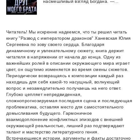
насмешливый
взгляд
Богдана.
—...
Читатель! Мы искренне надеемся, что ты решил читать
книгу "Развод с императором драконов" Ханевская Юлия
Сергеевна по зову своего сердца. Благодаря
динамичному и увлекательному сюжету, книга держит
читателя в напряжении от начала до конца. Одну из
важнейших ролей в описании окружающего мира играет
цвет, он ощутимо изменяется во время смены сюжетов.
Периодически возвращаясь к композиции каждый раз
находишь для себя какой-то насущный, волнующий
вопрос и незамедлительно получаешь на него ответ.
Глубоко цепляет непредвиденная,
сложнопрогнозируемая последняя сцена и последующая
проблематика, оставляя место для самостоятельного
домысливания будущего. Гармоничное
взаимодоплонение конфликтных эпизодов с внешней
окружающей реальностью, лишний раз подтверждают
талант и мастерство литературного гения.
Встречающиеся истории, аргументы и факты достаточно