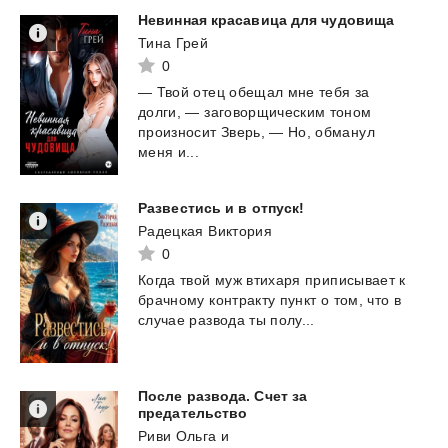
Невинная
красавица
для
чудовища
Тина Грей
0
— Твой отец обещал мне тебя за
долги, — заговорщическим тоном
произносит Зверь, — Но, обманул
меня и...
Развестись
и
в
отпуск!
Радецкая Виктория
0
Когда
твой
муж
втихаря
приписывает
к
брачному
контракту
пункт
о
том,
что
в
случае
развода
ты
полу...
После развода. Счет за
предательство
Риви Ольга
и