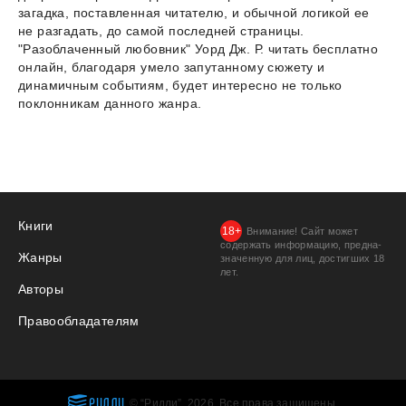
загадка, поставленная читателю, и обычной логикой ее
не разгадать, до самой последней страницы.
"Разоблаченный любовник" Уорд Дж. Р. читать бесплатно
онлайн, благодаря умело запутанному сюжету и
динамичным событиям, будет интересно не только
поклонникам данного жанра.
Книги
Внимание! Сайт может
содержать информацию, предна­
Жанры
значенную для лиц, дости­гших 18
лет.
Авторы
Правообладателям
РИДЛИ
© “Ридли”, 2026. Все права защищены.