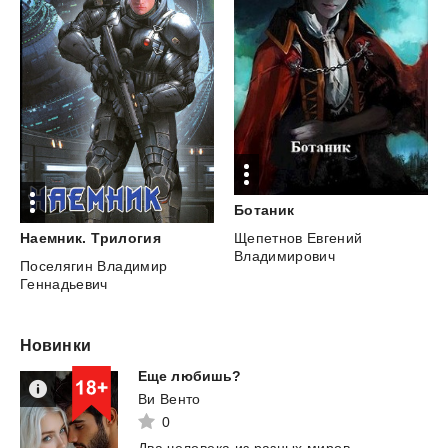
Ботаник
Наемник.
Трилогия
Щепетнов Евгений
Владимирович
Поселягин Владимир
Геннадьевич
Новинки
Еще
любишь?
Ви Венто
0
Два
человека
из
разных
миров,