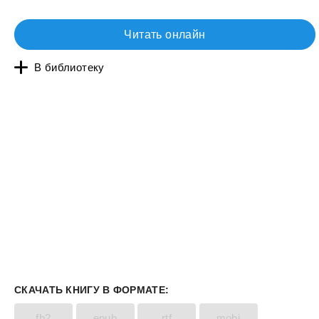
Читать онлайн
В библиотеку
СКАЧАТЬ КНИГУ В ФОРМАТЕ:
fb2
epub
rtf
mobi