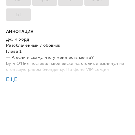
txt
АННОТАЦИЯ
Дж. Р. Уорд
Разоблаченный любовник
Глава 1
— А если я скажу, что у меня есть мечта?
Бутч О’Нил поставил свой виски на столик и взглянул на
стоявшую рядом блондинку. На фоне VIP-секции
ЗироСам она выглядела бесподобно: тело укрыто лишь
ЕЩЕ
едва заметными белыми лентами, Барби и Барбарелла в
одном флаконе. Сложно догадаться, была ли она одной
из «профессионалок» клуба или нет. Преподобный всегда
предлагал самый лучший товар, но, вполне возможно,
она снималась для FHM или MAXIM.
Положив руки на стеклянный столик, она наклонилась к
нему. Ее груди были идеальны, самое лучшее из того, что
можно купить. Ослепительная улыбка обещала дорогие
удовольствия. За деньги или нет, но эта женщина