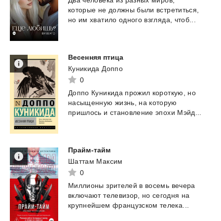
которые
не
должны
были
встретиться,
но
им
хватило
одного
взгляда,
чтоб...
Весенняя
птица
Куникида Доппо
0
Доппо
Куникида
прожил
короткую,
но
насыщенную
жизнь,
на
которую
пришлось
и
становление
эпохи
Мэйд...
Прайм-тайм
Шаттам Максим
0
Миллионы
зрителей
в
восемь
вечера
включают
телевизор,
но
сегодня
на
крупнейшем
французском
телека...