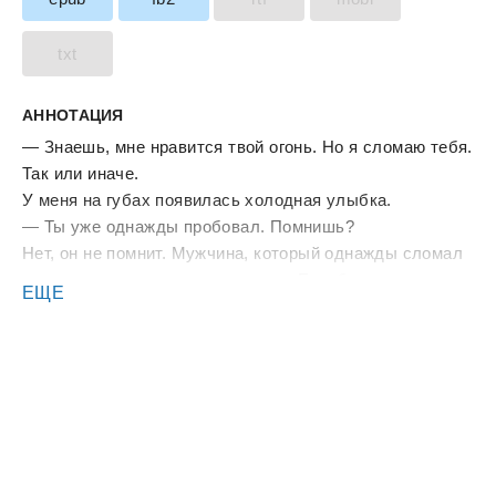
txt
АННОТАЦИЯ
— Знаешь, мне нравится твой огонь. Но я сломаю тебя.
Так или иначе.
У меня на губах появилась холодная улыбка.
— Ты уже однажды пробовал. Помнишь?
Нет, он не помнит. Мужчина, который однажды сломал
мою жизнь, даже не помнит меня. Еще бы — ведь со
ЕЩЕ
дня нашей разлуки прошли долгие десять лет. А теперь
он вернулся, потому что ему кое-что нужно от меня —
забрать то единственное, что у меня есть: землю, на
которой стоит мой дом. Хорошо, что он не знает, что у
меня есть кое-что еще — тайна, которую десять лет
назад я унесла под сердцем. Потому что, если он
узнает, боюсь, что и это он захочет у меня отнять...