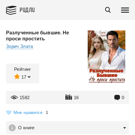
РИДЛИ
Разлученные бывшие. Не
проси простить
Зорич Злата
Рейтинг
17
1582
16
0
Мне нравится
1
О книге