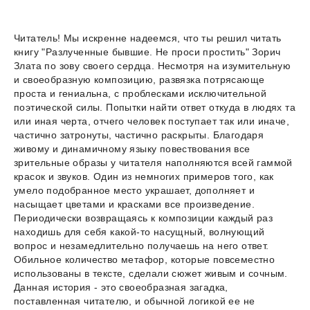
Читатель! Мы искренне надеемся, что ты решил читать
книгу "Разлученные бывшие. Не проси простить" Зорич
Злата по зову своего сердца. Несмотря на изумительную
и своеобразную композицию, развязка потрясающе
проста и гениальна, с проблесками исключительной
поэтической силы. Попытки найти ответ откуда в людях та
или иная черта, отчего человек поступает так или иначе,
частично затронуты, частично раскрыты. Благодаря
живому и динамичному языку повествования все
зрительные образы у читателя наполняются всей гаммой
красок и звуков. Один из немногих примеров того, как
умело подобранное место украшает, дополняет и
насыщает цветами и красками все произведение.
Периодически возвращаясь к композиции каждый раз
находишь для себя какой-то насущный, волнующий
вопрос и незамедлительно получаешь на него ответ.
Обильное количество метафор, которые повсеместно
использованы в тексте, сделали сюжет живым и сочным.
Данная история - это своеобразная загадка,
поставленная читателю, и обычной логикой ее не