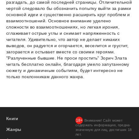
разгадать, до самой последней страницы. Отличительной
чертой следовало бы обозначить попытку выйти за рамки
основной идеи и существенно расширить круг проблем и
взаимоотношений. Основное внимание уделено
сложности во взаимоотношениях, но легкая ирония,
сглаживает острые углы и снимает напряженность с
читателя. Удивительно, что автор не делает никаких
выводов, он радуется и огорчается, веселится и грустит,
загорается и остывает вместе со своими героями.
"Разлученные бывшие. Не проси простить" Зорич Злата
читать бесплатно онлайн, благодаря умело запутанному
сюжету и динамичным событиям, будет интересно не
только поклонникам данного жанра.
Книги
Внимание! Сайт может
содержать информацию, предна­
Жанры
значенную для лиц, дости­гших 18
лет.