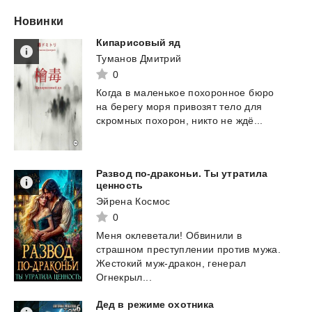
Новинки
Кипарисовый
яд
Туманов Дмитрий
0
Когда
в
маленькое
похоронное
бюро
на
берегу
моря
привозят
тело
для
скромных
похорон,
никто
не
ждё...
Развод по-драконьи. Ты утратила
ценность
Эйрена Космос
0
Меня оклеветали! Обвинили в
страшном преступлении против мужа.
Жестокий муж-дракон, генерал
Огнекрыл...
Дед
в
режиме
охотника