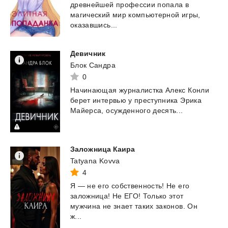
древнейшей профессии попала в
магический мир компьютерной игры,
оказавшись...
Девичник
Блок Сандра
0
Начинающая
журналистка
Алекс
Конли
берет
интервью
у
преступника
Эрика
Майерса,
осужденного
десять...
Заложница
Каира
Tatyana Kovva
4
Я — не его собственность! Не его
заложница! Не ЕГО! Только этот
мужчина не знает таких законов. Он
ж...