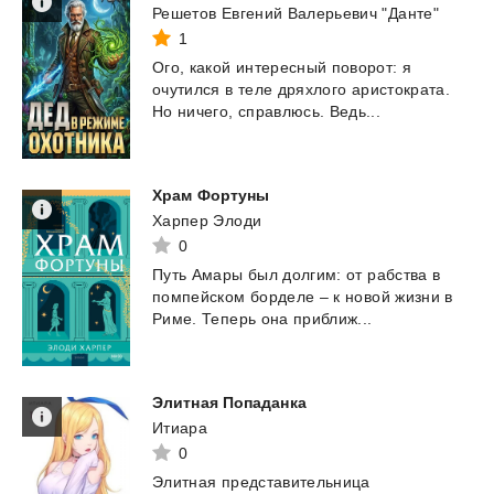
Решетов Евгений Валерьевич "Данте"
1
Ого,
какой
интересный
поворот:
я
очутился
в
теле
дряхлого
аристократа.
Но
ничего,
справлюсь.
Ведь...
Храм
Фортуны
Харпер Элоди
0
Путь
Амары
был
долгим:
от
рабства
в
помпейском
борделе
–
к
новой
жизни
в
Риме.
Теперь
она
приближ...
Элитная
Попаданка
Итиара
0
Элитная представительница