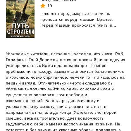
19
Говорят,
перед
смертью
вся
жизнь
проносится
перед
глазами.
Враньё.
Перед
глазами
проносятся
плиты
п...
Уважаемые читатели, искренне надеемся, что книга "Раб
Галифата" Грей Денис окажется не похожей ни на одну из
уже прочитанных Вами в данном жанре. По мере
приближения к исходу, важным становится более великое
и красивое, ловко спрятанное, нежели то, что казалось на
первый взгляд. Отличительной чертой следовало бы
обозначить попытку выйти за рамки основной идеи и
существенно расширить круг проблем и
взаимоотношений. Благодаря динамичному и
увлекательному сюжету, книга держит читателя в
напряжении от начала до конца. Увлекательно, порой
смешно, весьма трогательно, дает возможность
задуматься о себе, навевая воспоминания из жизни. Не
остаются и без внимания сквозные образы, появляясь в