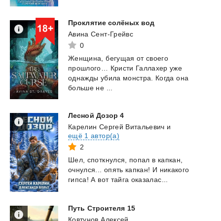
Проклятие
солёных
вод
Авина Сент-Грейвс
0
Женщина, бегущая от своего
прошлого… Кристи Галлахер уже
однажды убила монстра. Когда она
больше не ...
Лесной
Дозор
4
Карелин Сергей Витальевич
и
ещё 1 автор(а)
2
Шел,
споткнулся,
попал
в
капкан,
очнулся...
опять
капкан!
И
никакого
гипса!
А
вот
тайга
оказалас...
Путь
Строителя
15
Ковтунов Алексей