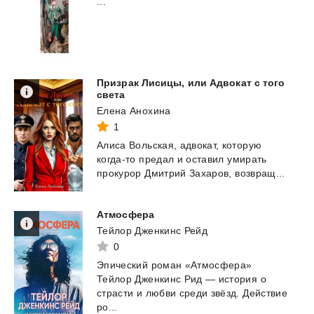
...
Призрак Лисицы, или Адвокат с того
света
Елена Анохина
1
Алиса
Вольская,
адвокат,
которую
когда-то
предал
и
оставил
умирать
прокурор
Дмитрий
Захаров,
возвращ...
Атмосфера
Тейлор Дженкинс Рейд
0
Эпический роман «Атмосфера»
Тейлор Дженкинс Рид — история о
страсти и любви среди звёзд. Действие
ро...