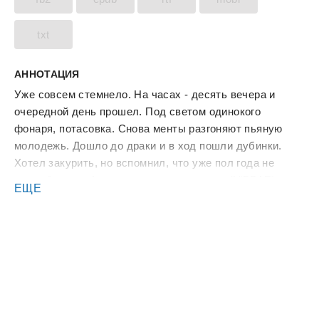
txt
АННОТАЦИЯ
Уже совсем стемнело. На часах - десять вечера и
очередной день прошел. Под светом одинокого
фонаря, потасовка. Снова менты разгоняют пьяную
молодежь. Дошло до драки и в ход пошли дубинки.
Хотел закурить, но вспомнил, что уже пол года не
курю, бросил. А что если тот пресловутый "ВРАГ", уже
ЕЩЕ
здесь? Что если все то, что происходит с нами сейчас,
это ЕГО работа? И кажется он здесь, и здесь уже
очень давно...