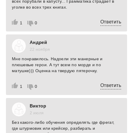
всех порубали в капусту... Грамматика страдает в
уголке во всех трех книгах.
Ответить
1
0
Андрей
22 ноября
Мне понравилось. Надоели эти манерные и
плюшевые герои. А тут всем по морде и по
матушке))) Оценка на твердую пятерочку.
Ответить
1
0
Виктор
2 июля
Без какого-либо обучения определять где фрегат,
где штурмовик или крейсер, разбирать и