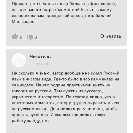
Правда третья часть сошла больше в философию,
но тоже много острых моментов! Быть гг самому
изнасилованым принцессой архов, пять баллов!
Мне зашло.
Ответить
0
0
Читатель
17 декабря
На сколько я знаю, автор вообще не изучал Русский
язык в чистом виде. Где-то было в его камментах на
самиздате. На его родине практически никто не
говорит на русском. Там суржик из русского,
украинского и татарского. По текстам видно, что в
некоторых моментах, автору трудно выразить мысль
на русском языке. Да и редактора у него нет, чтобы
править рукописи. И смельчаков делать такую
работу за еду, нет.