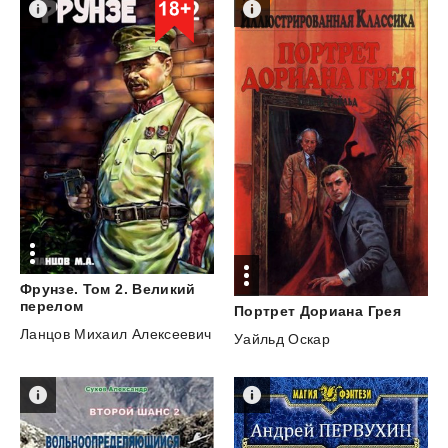
Фрунзе. Том 2. Великий
перелом
Портрет
Дориана
Грея
Ланцов Михаил Алексеевич
Уайльд Оскар