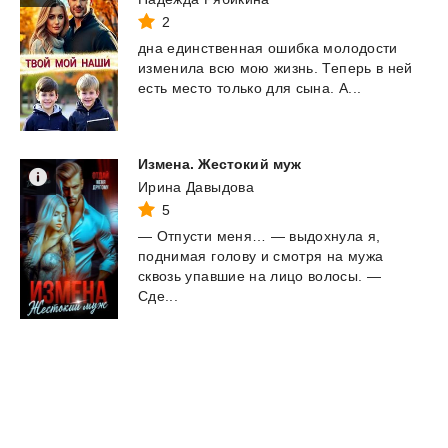
2
дна
единственная
ошибка
молодости
изменила
всю
мою
жизнь.
Теперь
в
ней
есть
место
только
для
сына.
А...
Измена.
Жестокий
муж
Ирина Давыдова
5
— Отпусти меня… — выдохнула я,
поднимая голову и смотря на мужа
сквозь упавшие на лицо волосы. —
Сде...