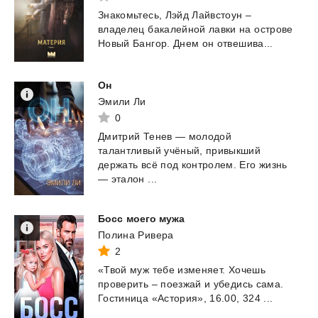
Знакомьтесь,
Лэйд
Лайвстоун
–
владелец
бакалейной
лавки
на
острове
Новый
Бангор.
Днем
он
отвешива...
Он
Эмили Ли
0
Дмитрий Тенев — молодой
талантливый учёный, привыкший
держать всё под контролем. Его жизнь
— эталон ...
Босс
моего
мужа
Полина Ривера
2
«Твой
муж
тебе
изменяет.
Хочешь
проверить
–
поезжай
и
убедись
сама.
Гостиница
«Астория»,
16.00,
324
...