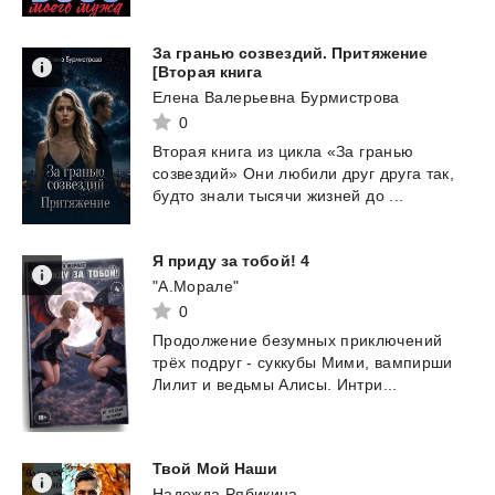
За гранью созвездий. Притяжение
[Вторая книга
Елена Валерьевна Бурмистрова
0
Вторая
книга
из
цикла
«За
гранью
созвездий»
Они
любили
друг
друга
так,
будто
знали
тысячи
жизней
до
...
Я
приду
за
тобой!
4
"А.Морале"
0
Продолжение
безумных
приключений
трёх
подруг
-
суккубы
Мими,
вампирши
Лилит
и
ведьмы
Алисы.
Интри...
Твой
Мой
Наши
Надежда Рябикина