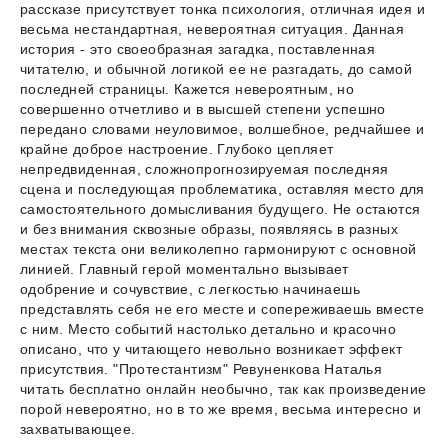
рассказе присутствует тонка психология, отличная идея и
весьма нестандартная, невероятная ситуация. Данная
история - это своеобразная загадка, поставленная
читателю, и обычной логикой ее не разгадать, до самой
последней страницы. Кажется невероятным, но
совершенно отчетливо и в высшей степени успешно
передано словами неуловимое, волшебное, редчайшее и
крайне доброе настроение. Глубоко цепляет
непредвиденная, сложнопрогнозируемая последняя
сцена и последующая проблематика, оставляя место для
самостоятельного домысливания будущего. Не остаются
и без внимания сквозные образы, появляясь в разных
местах текста они великолепно гармонируют с основной
линией. Главный герой моментально вызывает
одобрение и сочувствие, с легкостью начинаешь
представлять себя не его месте и сопереживаешь вместе
с ним. Место событий настолько детально и красочно
описано, что у читающего невольно возникает эффект
присутствия. "Протестантизм" Ревуненкова Наталья
читать бесплатно онлайн необычно, так как произведение
порой невероятно, но в то же время, весьма интересно и
захватывающее.