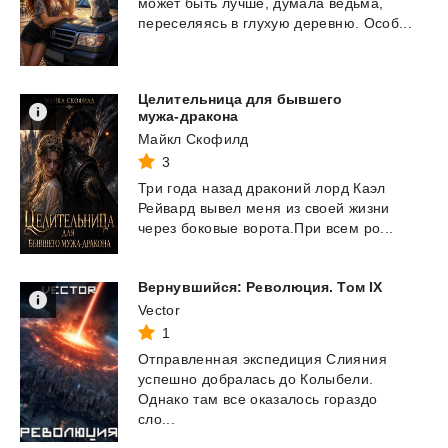
может
быть
лучше,
думала
ведьма,
переселяясь
в
глухую
деревню.
Особ...
Целительница для бывшего
мужа-дракона
Майкл Скофилд
3
Три
года
назад
драконий
лорд
Каэл
Рейвард
вывел
меня
из
своей
жизни
через
боковые
ворота.При
всем
ро...
Вернувшийся:
Революция.
Том
IX
Vector
1
Отправленная экспедиция Слияния
успешно добралась до Колыбели.
Однако там все оказалось гораздо
сло...