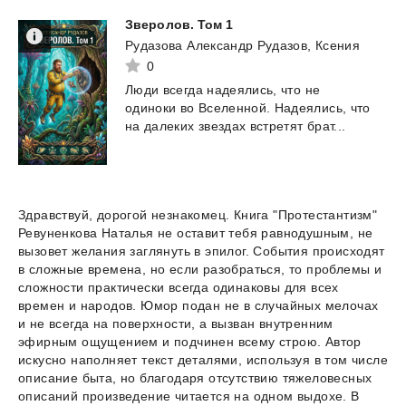
Зверолов.
Том
1
Рудазова Александр Рудазов, Ксения
0
Люди
всегда
надеялись,
что
не
одиноки
во
Вселенной.
Надеялись,
что
на
далеких
звездах
встретят
брат...
Здравствуй, дорогой незнакомец. Книга "Протестантизм"
Ревуненкова Наталья не оставит тебя равнодушным, не
вызовет желания заглянуть в эпилог. События происходят
в сложные времена, но если разобраться, то проблемы и
сложности практически всегда одинаковы для всех
времен и народов. Юмор подан не в случайных мелочах
и не всегда на поверхности, а вызван внутренним
эфирным ощущением и подчинен всему строю. Автор
искусно наполняет текст деталями, используя в том числе
описание быта, но благодаря отсутствию тяжеловесных
описаний произведение читается на одном выдохе. В