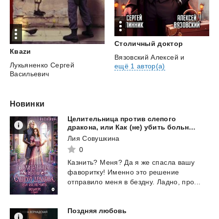
Столичный
доктор
Кваzи
Вязовский Алексей
и
Лукьяненко Сергей
ещё 1 автор(а)
Васильевич
Новинки
Целительница против слепого
дракона, или Как (не) убить больного
Лия Совушкина
0
Казнить?
Меня?
Да
я
же
спасла
вашу
фаворитку!
Именно
это
решение
отправило
меня
в
бездну.
Ладно,
про...
Поздняя
любовь