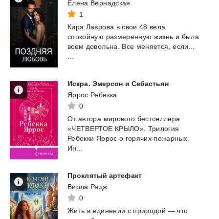
Елена Вернадская
1
Кира Лаврова в свои 48 вела
спокойную размеренную жизнь и была
всем довольна. Все меняется, если...
...
Искра.
Эмерсон
и
Себастьян
Яррос Ребекка
0
От автора мирового бестселлера
«ЧЕТВЕРТОЕ КРЫЛО». Трилогия
Ребекки Яррос о горячих пожарных.
Ин...
Проклятый
артефакт
Виола Редж
0
Жить
в
единении
с
природой
—
что