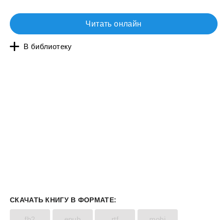
Читать онлайн
В библиотеку
СКАЧАТЬ КНИГУ В ФОРМАТЕ:
fb2
epub
rtf
mobi