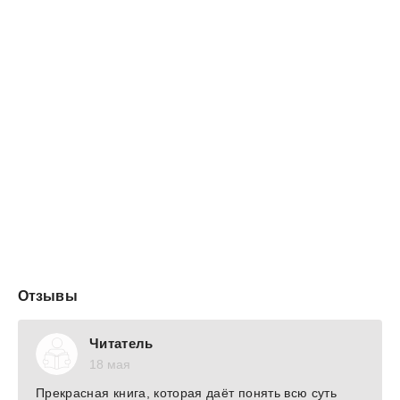
проходить даже под открытым небом. В отличие от
католицизма и православия, протестантизм не
предписывает христианам обязательных внешних
условий для почитания Бога и не требует от них
обязательного подчинения церковной иерархии.
Напротив, протестантское вероучение защищало
христианина от произвола тех церковных властей,
которые установили свои догматы и обряды,
отсутствовавшие в Священном Писании.
Отзывы
Читатель
18 мая
Прекрасная книга, которая даёт понять всю суть