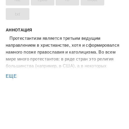
txt
АННОТАЦИЯ
Протестантизм является третьим ведущим
направлением в христианстве, хотя и сформировался
намного позже православия и католицизма. Во всем
мире много протестантов: в ряде стран это религия
большинства (например, в США), а в некоторых
странах протестантизм не является традиционной
ЕЩЕ
религией, поскольку основная часть населения
принадлежит либо к римско-католической, либо к
православной церкви. В настоящее время в Азии и
Африке действуют «молодые» протестантские церкви,
гораздо более многочисленные, чем в «старой»
Европе. Протестантские верующие собираются не
только в величественных храмах, но и в скромных
молитвенных домах. Протестантская литургия может