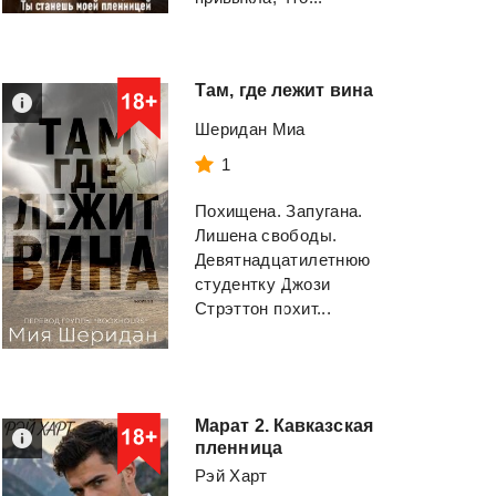
Там,
где
лежит
вина
Шеридан Миа
Фрунзе. Том 4. Para
Прекрасная
bellum
1
Ланцов Михаил
Свободина Виктор
Алексеевич
Похищена. Запугана.
Лишена свободы.
Смотреть
Смотреть
Девятнадцатилетнюю
студентку Джози
Стрэттон похит...
Марат 2. Кавказская
пленница
Рэй Харт