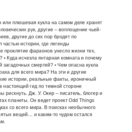
ло или плюшевая кукла на самом деле хранят
ловеческих рук, другие – воплощение чьей-
еев, другие до сих пор бродят по
 частью истории, где легенды
ее проклятие фараонов унесло жизни тех,
? • Куда исчезла янтарная комната и почему
й загадочных смертей? • Чем опасна кукла
раха для всего мира? На эти и другие
ткие истории, реальные факты, ироничный
 в настоящий гид по темной стороне
 рискнуть. Дж. У. Окер – писатель, блогер и
тах планеты. Он ведет проект Odd Things
дках со всего мира. В поисках необычного
лятых вещей… и каким-то чудом остался
ам.