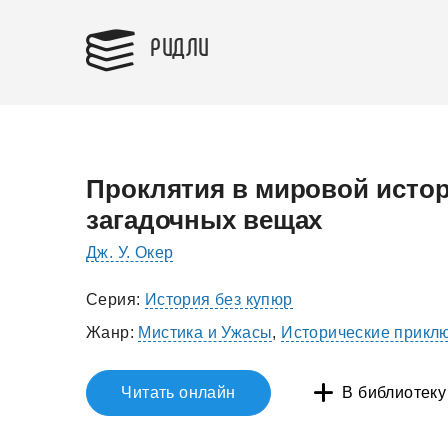
РИДЛИ
Проклятия в мировой истор
загадочных вещах
Дж. У. Окер
Серия:
История без купюр
Жанр:
Мистика и Ужасы
,
Исторические прикл
Читать онлайн
В библиотеку