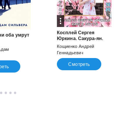
Косплей Сергея
ни
оба
умрут
Юркина. Сакура-ян.
Кощиенко Андрей
Адам
Геннадьевич
Смотреть
реть