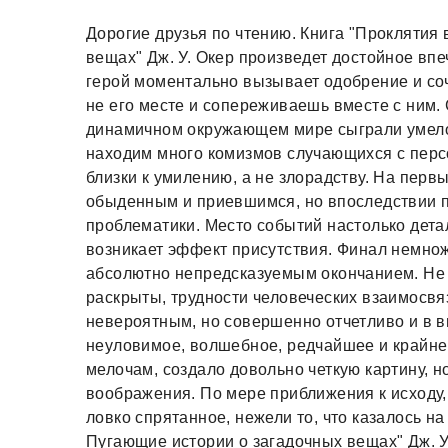
Дорогие друзья по чтению. Книга "Проклятия
вещах" Дж. У. Окер произведет достойное вп
герой моментально вызывает одобрение и соч
не его месте и сопереживаешь вместе с ним.
динамичном окружающем мире сыграли умело
находим много комизмов случающихся с перс
близки к умилению, а не злорадству. На перв
обыденным и приевшимся, но впоследствии 
проблематики. Место событий настолько дета
возникает эффект присутствия. Финал немнож
абсолютно непредсказуемым окончанием. Не ч
раскрыты, трудности человеческих взаимосвяз
невероятным, но совершенно отчетливо и в 
неуловимое, волшебное, редчайшее и крайне
мелочам, создало довольно четкую картину, н
воображения. По мере приближения к исходу,
ловко спрятанное, нежели то, что казалось н
Пугающие истории о загадочных вещах" Дж. У