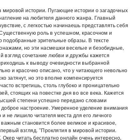
 в мировой истории. Пугающие истории о загадочных
ечатление на любителя данного жанра. Главный
увствие, с легкостью начинаешь представлять себя
 Существенную роль в успешном, красочном и
 подобранные зрительные образы. В тексте
онажами, но эти насмешки веселые и безобидные,
ый взгляд сочетание любви и дружбы кажется
приходишь к выводу очевидности выбранной
льно и красочно описано, что у читающего невольно
ко затянут, но это вполне компенсируется
асто встретишь, столь глубоко и проницательно
ей, стоящих на повестке дня во все века. Кажется
высшей степени успешно передано словами
 доброе настроение. Умеренное уделение внимания
о и не лишило читателя места для его личного
 важным становится более великое и красивое,
а первый взгляд. "Проклятия в мировой истории.
. Окер читать бесплатно онлайн очень интересно,