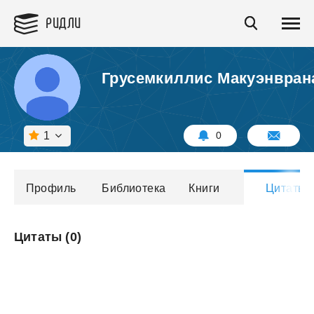
РИДЛИ
Грусемкиллис Макуэнвран
1
0
Профиль
Библиотека
Книги
Цитаты
Цитаты (
0
)