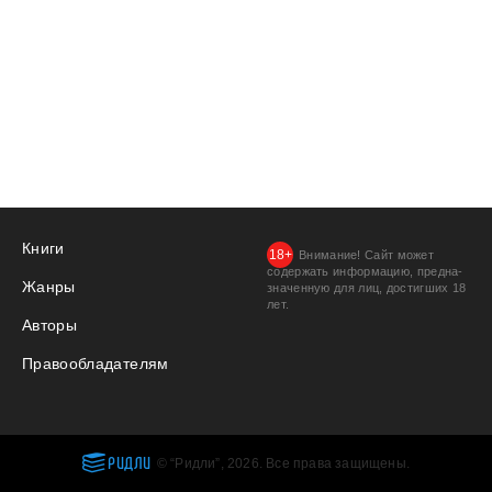
Книги
Внимание! Сайт может
содержать информацию, предна­
Жанры
значенную для лиц, дости­гших 18
лет.
Авторы
Правообладателям
РИДЛИ
© “Ридли”, 2026. Все права защищены.