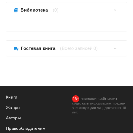
Библиотека
(0)
Гостевая книга
(Всего записей 0)
Книги
Внимание! Сайт может
содержать информацию, предна­
Жанры
значенную для лиц, дости­гших 18
лет.
Авторы
Правообладателям