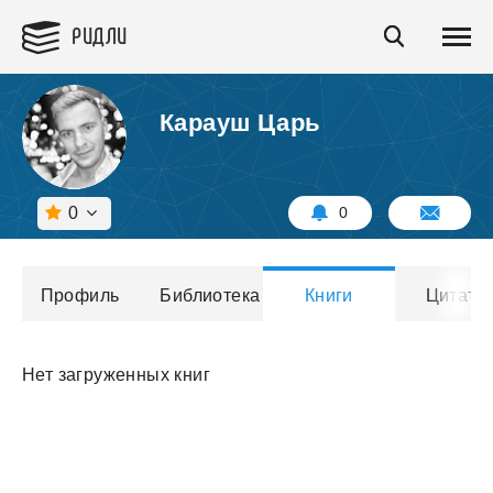
РИДЛИ
Карауш Царь
0
0
Профиль
Библиотека
Книги
Цитаты
Нет загруженных книг