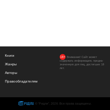
Книги
Внимание! Сайт может
содержать информацию, предна­
Жанры
значенную для лиц, дости­гших 18
лет.
Авторы
Правообладателям
РИДЛИ
© “Ридли”, 2026. Все права защищены.