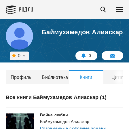
РИДЛИ
Баймухамедoв Алиаскар
0
0
Профиль
Библиотека
Книги
Цитаты
Все книги Баймухамедoв Алиаскар (1)
Война
любви
Баймухамедoв Алиаскар
Современные любовные романы
,