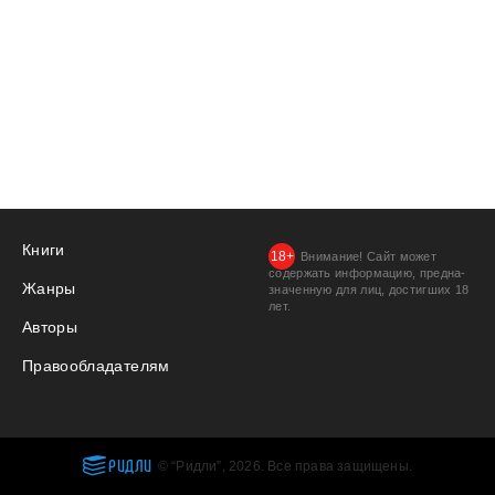
Книги
Внимание! Сайт может
содержать информацию, предна­
Жанры
значенную для лиц, дости­гших 18
лет.
Авторы
Правообладателям
РИДЛИ
© “Ридли”, 2026. Все права защищены.