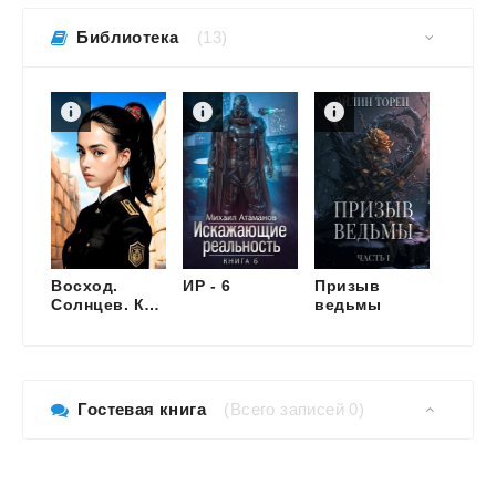
Библиотека
(13)
Восход.
ИР
-
6
Призыв
Возв
Солнцев. Книга II
ведьмы
Гостевая книга
(Всего записей 0)