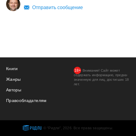
Отправить сообщение
Книги
Внимание! Сайт может
содержать информацию, предна­
Жанры
значенную для лиц, дости­гших 18
лет.
Авторы
Правообладателям
РИДЛИ
© “Ридли”, 2026. Все права защищены.