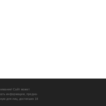
нимание! Сайт может
жать информацию, предна­
ную для лиц, дости­гших 18