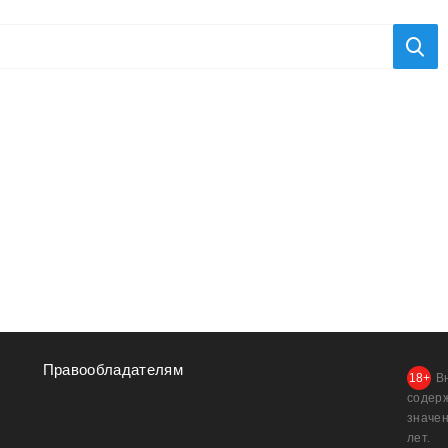
Правообладателям
В
содер
значен
лет.