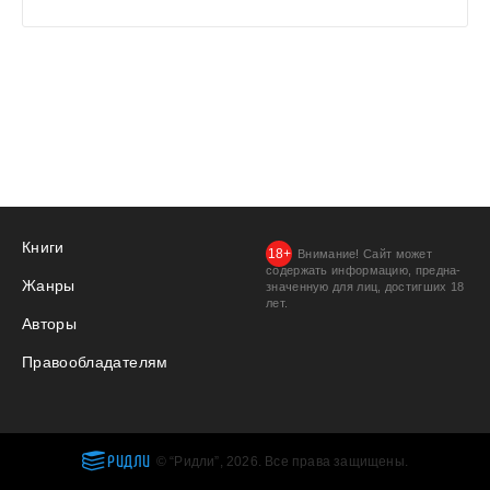
Книги
Внимание! Сайт может
содержать информацию, предна­
Жанры
значенную для лиц, дости­гших 18
лет.
Авторы
Правообладателям
РИДЛИ
© “Ридли”, 2026. Все права защищены.