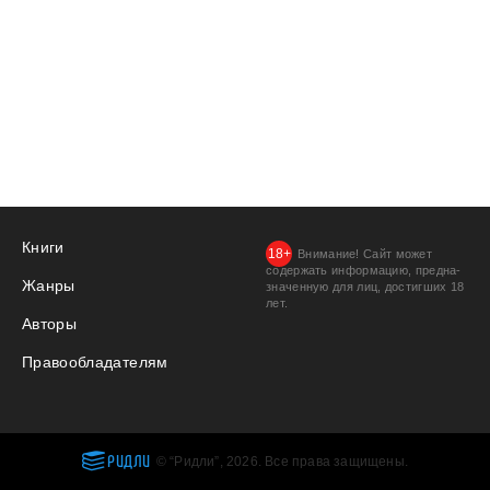
Книги
Внимание! Сайт может
содержать информацию, предна­
Жанры
значенную для лиц, дости­гших 18
лет.
Авторы
Правообладателям
РИДЛИ
© “Ридли”, 2026. Все права защищены.