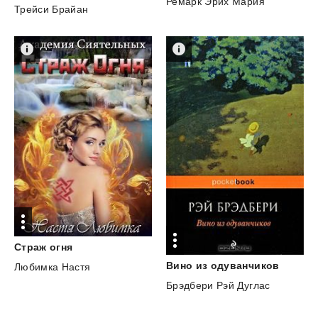
Ремарк Эрих Мария
Трейси Брайан
Страж
огня
Вино
из
одуванчиков
Любимка Настя
Брэдбери Рэй Дуглас