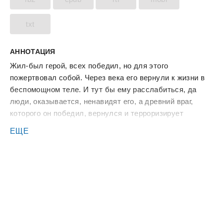
txt
АННОТАЦИЯ
Жил-был герой, всех победил, но для этого
пожертвовал собой. Через века его вернули к жизни в
беспомощном теле. И тут бы ему расслабиться, да
люди, оказывается, ненавидят его, а древний враг,
которого он победил, вернулся и терроризирует
человечество.
ЕЩЕ