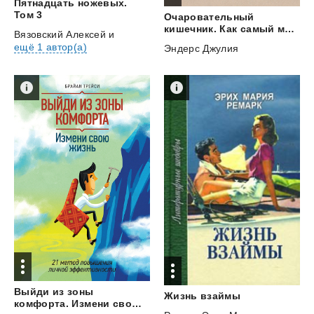
Пятнадцать ножевых.
Том 3
Очаровательный
кишечник. Как самый могущественный орган управляет нами
Вязовский Алексей
и
ещё 1 автор(а)
Эндерс Джулия
Выйди из зоны
Жизнь
взаймы
комфорта. Измени свою жизнь. 21 метод повышения личной эффективности