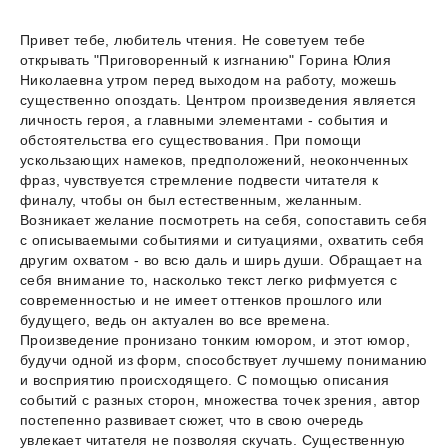
Привет тебе, любитель чтения. Не советуем тебе
открывать "Приговоренный к изгнанию" Горина Юлия
Николаевна утром перед выходом на работу, можешь
существенно опоздать. Центром произведения является
личность героя, а главными элементами - события и
обстоятельства его существования. При помощи
ускользающих намеков, предположений, неоконченных
фраз, чувствуется стремление подвести читателя к
финалу, чтобы он был естественным, желанным.
Возникает желание посмотреть на себя, сопоставить себя
с описываемыми событиями и ситуациями, охватить себя
другим охватом - во всю даль и ширь души. Обращает на
себя внимание то, насколько текст легко рифмуется с
современностью и не имеет оттенков прошлого или
будущего, ведь он актуален во все времена.
Произведение пронизано тонким юмором, и этот юмор,
будучи одной из форм, способствует лучшему пониманию
и восприятию происходящего. С помощью описания
событий с разных сторон, множества точек зрения, автор
постепенно развивает сюжет, что в свою очередь
увлекает читателя не позволяя скучать. Существенную