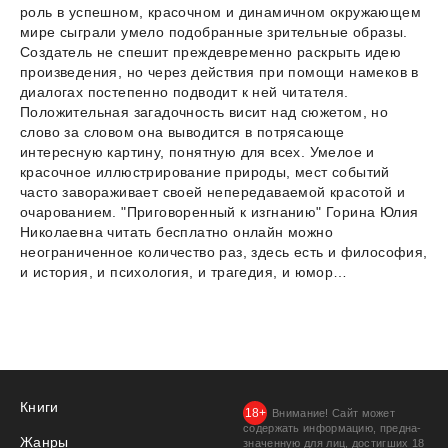
роль в успешном, красочном и динамичном окружающем
мире сыграли умело подобранные зрительные образы.
Создатель не спешит преждевременно раскрыть идею
произведения, но через действия при помощи намеков в
диалогах постепенно подводит к ней читателя.
Положительная загадочность висит над сюжетом, но
слово за словом она выводится в потрясающе
интересную картину, понятную для всех. Умелое и
красочное иллюстрирование природы, мест событий
часто завораживает своей непередаваемой красотой и
очарованием. "Приговоренный к изгнанию" Горина Юлия
Николаевна читать бесплатно онлайн можно
неограниченное количество раз, здесь есть и философия,
и история, и психология, и трагедия, и юмор…
Книги
Внимание! Сайт может
содержать информацию, предна­
Жанры
значенную для лиц, дости­гших 18