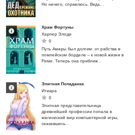
Но
ничего,
справлюсь.
Ведь...
Храм
Фортуны
Харпер Элоди
0
Путь
Амары
был
долгим:
от
рабства
в
помпейском
борделе
–
к
новой
жизни
в
Риме.
Теперь
она
приближ...
Элитная
Попаданка
Итиара
0
Элитная представительница
древнейшей профессии попала в
магический мир компьютерной игры,
оказавшись...