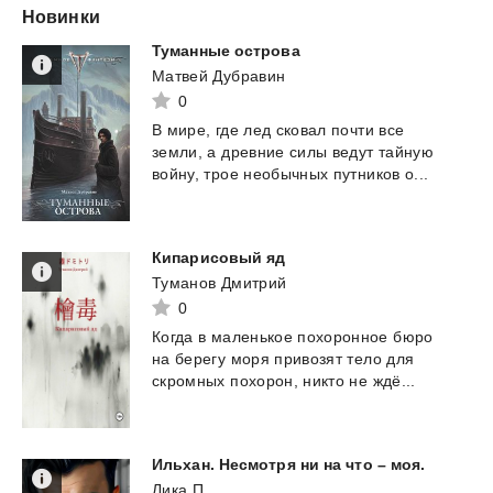
Новинки
Туманные
острова
Матвей Дубравин
0
В
мире,
где
лед
сковал
почти
все
земли,
а
древние
силы
ведут
тайную
войну,
трое
необычных
путников
о...
Кипарисовый
яд
Туманов Дмитрий
0
Когда
в
маленькое
похоронное
бюро
на
берегу
моря
привозят
тело
для
скромных
похорон,
никто
не
ждё...
Ильхан.
Несмотря
ни
на
что
–
моя.
Лика П.