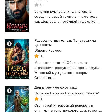
0
Заложив
руки
за
спину,
я
стоял
в
середине
своей
комнаты
и
смотрел,
как
Щеглова,
с
потёкшей
тушью,
ис...
Развод по-драконьи. Ты утратила
ценность
Эйрена Космос
1
Меня оклеветали! Обвинили в
страшном преступлении против мужа.
Жестокий муж-дракон, генерал
Огнекрыл...
Дед
в
режиме
охотника
Решетов Евгений Валерьевич "Данте"
1
Ого,
какой
интересный
поворот:
я
очутился
в
теле
дряхлого
аристократа.