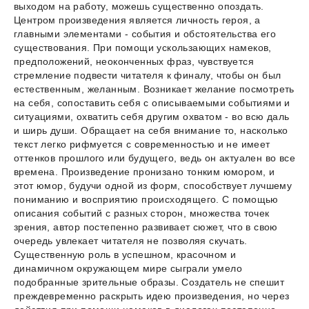
выходом на работу, можешь существенно опоздать.
Центром произведения является личность героя, а
главными элементами - события и обстоятельства его
существования. При помощи ускользающих намеков,
предположений, неоконченных фраз, чувствуется
стремление подвести читателя к финалу, чтобы он был
естественным, желанным. Возникает желание посмотреть
на себя, сопоставить себя с описываемыми событиями и
ситуациями, охватить себя другим охватом - во всю даль
и ширь души. Обращает на себя внимание то, насколько
текст легко рифмуется с современностью и не имеет
оттенков прошлого или будущего, ведь он актуален во все
времена. Произведение пронизано тонким юмором, и
этот юмор, будучи одной из форм, способствует лучшему
пониманию и восприятию происходящего. С помощью
описания событий с разных сторон, множества точек
зрения, автор постепенно развивает сюжет, что в свою
очередь увлекает читателя не позволяя скучать.
Существенную роль в успешном, красочном и
динамичном окружающем мире сыграли умело
подобранные зрительные образы. Создатель не спешит
преждевременно раскрыть идею произведения, но через