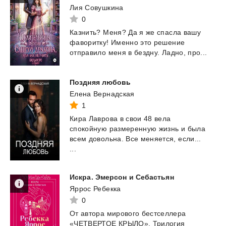
Лия Совушкина
0
Казнить?
Меня?
Да
я
же
спасла
вашу
фаворитку!
Именно
это
решение
отправило
меня
в
бездну.
Ладно,
про...
Поздняя
любовь
Елена Вернадская
1
Кира Лаврова в свои 48 вела
спокойную размеренную жизнь и была
всем довольна. Все меняется, если...
...
Искра.
Эмерсон
и
Себастьян
Яррос Ребекка
0
От автора мирового бестселлера
«ЧЕТВЕРТОЕ КРЫЛО». Трилогия