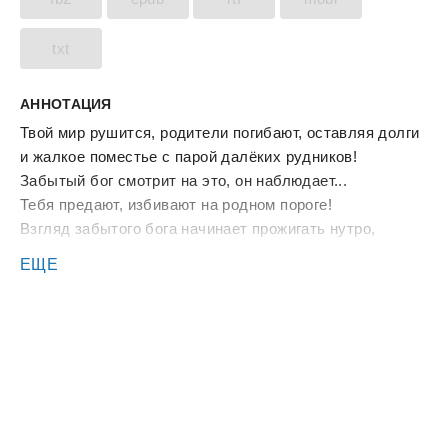
txt
АННОТАЦИЯ
Твой мир рушится, родители погибают, оставляя долги
и жалкое поместье с парой далёких рудников!
Забытый бог смотрит на это, он наблюдает...
Тебя предают, избивают на родном пороге!
Взгляд забытого бога начинает прожигать нутро,
наполняя силой.
ЕЩЕ
Ты в отчаянии, бывший аристократ на обочине жизни,
оставшийся один на один с самим собой.
Божество делает свой ход...
Лёжа на полу собственного поместья, ты не видишь,
как тело охватывает жар. Как волосы на руках и на
голове стражников поднимаются. Как оглушительно
трещат молнии.
На пороге вырастает фигура ослепительно красивого