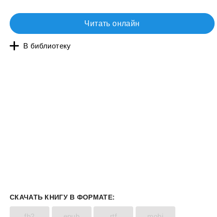
Читать онлайн
В библиотеку
СКАЧАТЬ КНИГУ В ФОРМАТЕ:
fb2
epub
rtf
mobi