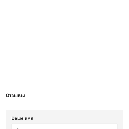
ангела с руками по локоть в крови.
Бог довольно улыбается, забываясь сном...
Но скоро он проснётся и заберёт долг!
Отзывы
Ваше имя