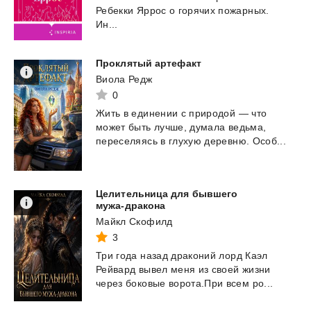
Ребекки Яррос о горячих пожарных.
Ин...
Проклятый
артефакт
Виола Редж
0
Жить
в
единении
с
природой
—
что
может
быть
лучше,
думала
ведьма,
переселяясь
в
глухую
деревню.
Особ...
Целительница для бывшего
мужа-дракона
Майкл Скофилд
3
Три
года
назад
драконий
лорд
Каэл
Рейвард
вывел
меня
из
своей
жизни
через
боковые
ворота.При
всем
ро...