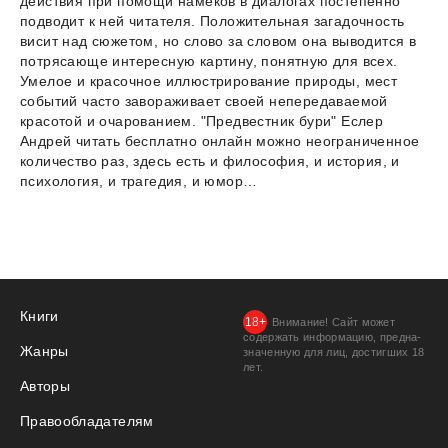
действия при помощи намеков в диалогах постепенно
подводит к ней читателя. Положительная загадочность
висит над сюжетом, но слово за словом она выводится в
потрясающе интересную картину, понятную для всех.
Умелое и красочное иллюстрирование природы, мест
событий часто завораживает своей непередаваемой
красотой и очарованием. "Предвестник бури" Еслер
Андрей читать бесплатно онлайн можно неограниченное
количество раз, здесь есть и философия, и история, и
психология, и трагедия, и юмор…
Книги
Внимание! Сайт может
содержать информацию, предна­
Жанры
значенную для лиц, дости­гших 18
лет.
Авторы
Правообладателям