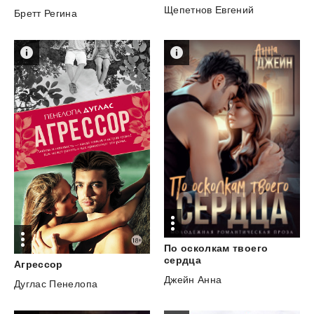
Щепетнов Евгений
Бретт Регина
По осколкам твоего
сердца
Агрессор
Джейн Анна
Дуглас Пенелопа