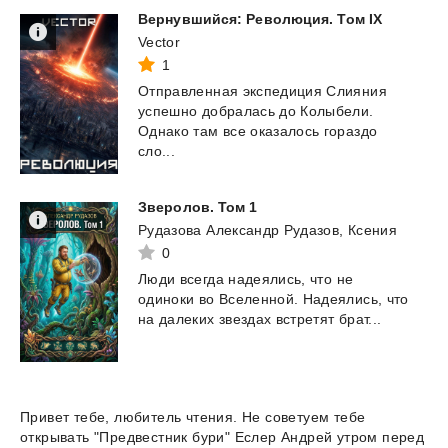
Вернувшийся:
Революция.
Том
IX
Vector
1
Отправленная экспедиция Слияния
успешно добралась до Колыбели.
Однако там все оказалось гораздо
сло...
Зверолов.
Том
1
Рудазова Александр Рудазов, Ксения
0
Люди
всегда
надеялись,
что
не
одиноки
во
Вселенной.
Надеялись,
что
на
далеких
звездах
встретят
брат...
Привет тебе, любитель чтения. Не советуем тебе
открывать "Предвестник бури" Еслер Андрей утром перед