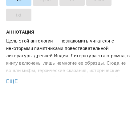
txt
АННОТАЦИЯ
Цель этой антологии — познакомить читателя с
некоторыми памятниками повествовательной
литературы древней Индии. Литература эта огромна, в
книгу включены лишь немногие ее образцы. Сюда не
вошли мифы, героические сказания, исторические
легенды; не вошли образцы индийского романа. Басни,
ЕЩЕ
сказки, притчи, взятые из нескольких наиболее
известных сборников, — вот основное содержание
антологии.