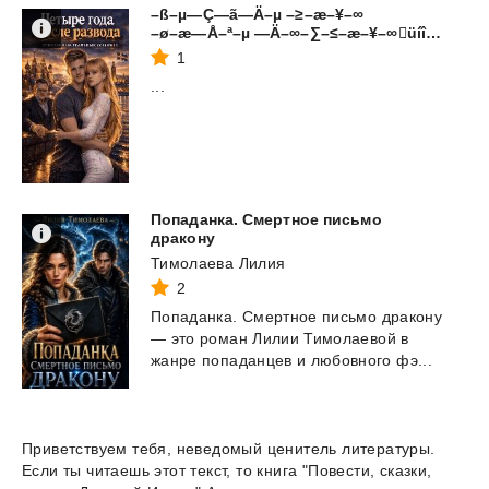
–ß–µ—Ç—ã—Ä–µ –≥–æ–¥–∞
–ø–æ—Å–ª–µ —Ä–∞–∑–≤–æ–¥–∞üíî‚ö°Ô∏è. –û—Å–Ω–æ–≤–∞–Ω–æ –Ω–∞ —Ä–µ–∞–ª—å–Ω—ã—Ö —Å–æ–±—ã—Ç–∏—è—Ö. 1—á
1
...
Попаданка. Смертное письмо
дракону
Тимолаева Лилия
2
Попаданка.
Смертное
письмо
дракону
—
это
роман
Лилии
Тимолаевой
в
жанре
попаданцев
и
любовного
фэ...
Приветствуем тебя, неведомый ценитель литературы.
Если ты читаешь этот текст, то книга "Повести, сказки,