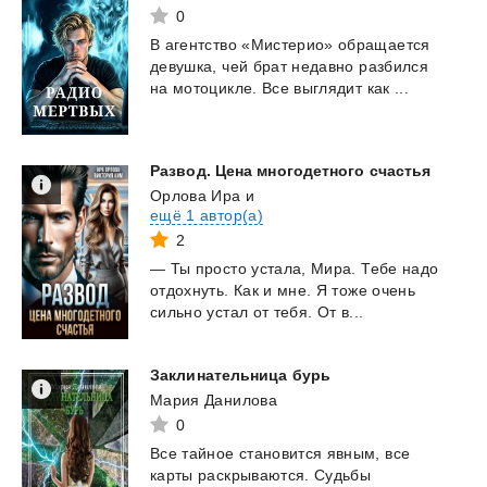
0
В
агентство
«Мистерио»
обращается
девушка,
чей
брат
недавно
разбился
на
мотоцикле.
Все
выглядит
как
...
Развод.
Цена
многодетного
счастья
Орлова Ира
и
ещё 1 автор(а)
2
—
Ты
просто
устала,
Мира.
Тебе
надо
отдохнуть.
Как
и
мне.
Я
тоже
очень
сильно
устал
от
тебя.
От
в...
Заклинательница
бурь
Мария Данилова
0
Все тайное становится явным, все
карты раскрываются. Судьбы