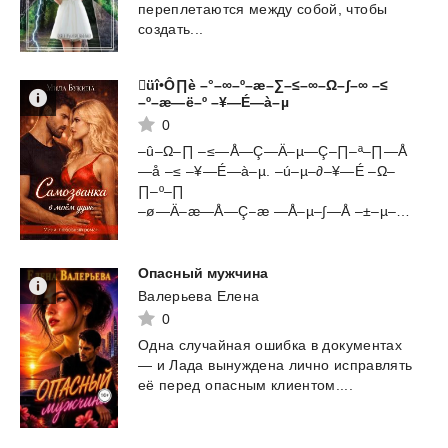
переплетаются между собой, чтобы
создать...
üî•Ô∏è –°–∞–º–æ–∑–≤–∞–Ω–∫–∞ –≤
–º–æ—ë–º –¥—É—à–µ
0
–û–Ω–∏ –≤—Å—Ç—Ä–µ—Ç–∏–ª–∏—Å
—å –≤ –¥—É—à–µ. –ú–µ–∂–¥—É –Ω–
∏–º–∏
–ø—Ä–æ—Å—Ç–æ —Å–µ–∫—Å –±–µ–∑ –æ–±—è–∑...
Опасный
мужчина
Валерьева Елена
0
Одна
случайная
ошибка
в
документах
—
и
Лада
вынуждена
лично
исправлять
её
перед
опасным
клиентом....