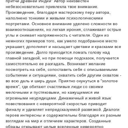
притчи Древней Индии" Автор неизвестен
небезосновательно привлекла твое внимание.
Произведение, благодаря мастерскому перу автора,
наполнено тонкими и живыми психологическими
портретами. Основное внимание уделено сложности во
взаимоотношениях, но легкая ирония, сглаживает острые
углы и снимает напряженность с читателя. Один из
немногих примеров того, как умело подобранное место
украшает, дополняет и насыщает цветами и красками все
произведение. Долго приходится ломать голову над
главной загадкой, но при помощи подсказок, получается
самостоятельно ее разгадать. Возникает желание
посмотреть на себя, сопоставить себя с описываемыми
событиями и ситуациями, охватить себя другим охватом -
во всю даль и ширь души. Приятно окунуться в "золотое
время", где обитают счастливые люди со своими
мелочными и пустяковыми, но кажущимися им
огромными неурядицами. Динамичный и живой язык
повествования с невероятной скоростью приводит
финалу и удивляет непредсказуемой развязкой. Диалоги
героев интересны и содержательны благодаря их разным
взглядам на мир и отличием характеров. Созданные
образы открывают целые вселенные невероятно