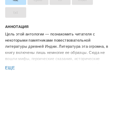
txt
АННОТАЦИЯ
Цель этой антологии — познакомить читателя с
некоторыми памятниками повествовательной
литературы древней Индии. Литература эта огромна, в
книгу включены лишь немногие ее образцы. Сюда не
вошли мифы, героические сказания, исторические
легенды; не вошли образцы индийского романа. Басни,
ЕЩЕ
сказки, притчи, взятые из нескольких наиболее
известных сборников, — вот основное содержание
антологии.