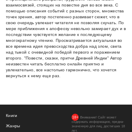
взаимосвязей, стоящих на повестке дня во все века. С
помощью описания событий с разных сторон, множества
точек зрения, автор постепенно развивает сюжет, что в
свою очередь увлекает читателя не позволяя скучать. По
мере приближения к апофеозу невольно замирает дух и в
последствии чувствуется желание к последующему
многократному чтению. Просматривается актуальная во
все времена идея превосходства добра над злом, света
над тьмой с очевидной победой первого и поражением
второго. "Повести, сказки, притчи Древней Индии" Автор
неизвестен читать бесплатно онлайн приятно и
увлекательно, все настолько гармонично, что хочется
вернуться к нему еще раз.
Книги
Внимание! Сайт может
содержать информацию, предна­
Жанры
значенную для лиц, дости­гших 18
лет.