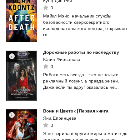
Кунц Дин Рей
0
Майкл Мэйс, начальник службы
безопасности сверхсекретного
исследовательского центра, открывает
гл...
Дорожные
работы
по
наследству
Юлия Фирсанова
0
Работа
есть
всегда
–
это
не
только
рекламный
лозунг,
а
правда
жизни.
Даже
если
ты
вдруг
оказалась
не...
Воин
и
Цветок
[Первая
книга
Яна Епринцева
0
Я
не
верила
в
другие
миры
и
магию
до
тех
пор,
пока
не
очнулась
в
чаще