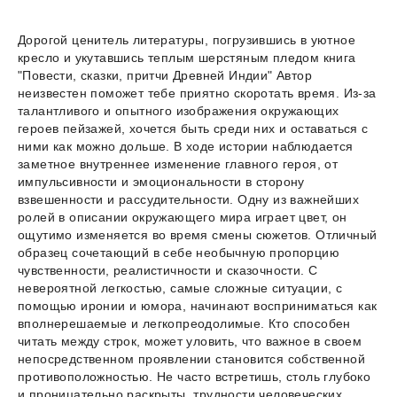
Дорогой ценитель литературы, погрузившись в уютное
кресло и укутавшись теплым шерстяным пледом книга
"Повести, сказки, притчи Древней Индии" Автор
неизвестен поможет тебе приятно скоротать время. Из-за
талантливого и опытного изображения окружающих
героев пейзажей, хочется быть среди них и оставаться с
ними как можно дольше. В ходе истории наблюдается
заметное внутреннее изменение главного героя, от
импульсивности и эмоциональности в сторону
взвешенности и рассудительности. Одну из важнейших
ролей в описании окружающего мира играет цвет, он
ощутимо изменяется во время смены сюжетов. Отличный
образец сочетающий в себе необычную пропорцию
чувственности, реалистичности и сказочности. С
невероятной легкостью, самые сложные ситуации, с
помощью иронии и юмора, начинают восприниматься как
вполнерешаемые и легкопреодолимые. Кто способен
читать между строк, может уловить, что важное в своем
непосредственном проявлении становится собственной
противоположностью. Не часто встретишь, столь глубоко
и проницательно раскрыты, трудности человеческих