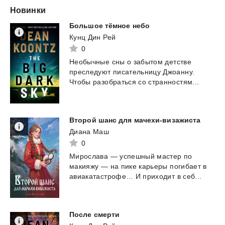
Новинки
Большое
тёмное
небо
Кунц Дин Рей
0
Необычные
сны
о
забытом
детстве
преследуют
писательницу
Джоанну.
Чтобы
разобраться
со
странностям...
Второй
шанс
для
мачехи-визажиста
Диана Маш
0
Мирослава
—
успешный
мастер
по
макияжу
—
на
пике
карьеры
погибает
в
авиакатастрофе…
И
приходит
в
себ...
После
смерти