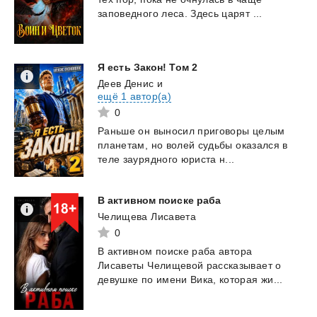
заповедного
леса.
Здесь
царят
...
Я
есть
Закон!
Том
2
Деев Денис
и
ещё 1 автор(а)
0
Раньше
он
выносил
приговоры
целым
планетам,
но
волей
судьбы
оказался
в
теле
заурядного
юриста
н...
В
активном
поиске
раба
Челищева Лисавета
0
В
активном
поиске
раба
автора
Лисаветы
Челищевой
рассказывает
о
девушке
по
имени
Вика,
которая
жи...