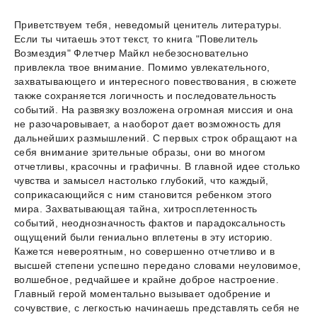
Приветствуем тебя, неведомый ценитель литературы.
Если ты читаешь этот текст, то книга "Повелитель
Возмездия" Флетчер Майкл небезосновательно
привлекла твое внимание. Помимо увлекательного,
захватывающего и интересного повествования, в сюжете
также сохраняется логичность и последовательность
событий. На развязку возложена огромная миссия и она
не разочаровывает, а наоборот дает возможность для
дальнейших размышлений. С первых строк обращают на
себя внимание зрительные образы, они во многом
отчетливы, красочны и графичны. В главной идее столько
чувства и замысел настолько глубокий, что каждый,
соприкасающийся с ним становится ребенком этого
мира. Захватывающая тайна, хитросплетенность
событий, неоднозначность фактов и парадоксальность
ощущений были гениально вплетены в эту историю.
Кажется невероятным, но совершенно отчетливо и в
высшей степени успешно передано словами неуловимое,
волшебное, редчайшее и крайне доброе настроение.
Главный герой моментально вызывает одобрение и
сочувствие, с легкостью начинаешь представлять себя не