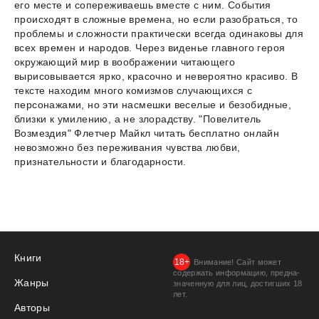
его месте и сопереживаешь вместе с ним. События
происходят в сложные времена, но если разобраться, то
проблемы и сложности практически всегда одинаковы для
всех времен и народов. Через виденье главного героя
окружающий мир в воображении читающего
вырисовывается ярко, красочно и невероятно красиво. В
тексте находим много комизмов случающихся с
персонажами, но эти насмешки веселые и безобидные,
близки к умилению, а не злорадству. "Повелитель
Возмездия" Флетчер Майкл читать бесплатно онлайн
невозможно без переживания чувства любви,
признательности и благодарности.
Книги
Внимание! Сайт может
содержать информацию, предна­
Жанры
значенную для лиц, дости­гших 18
лет.
Авторы