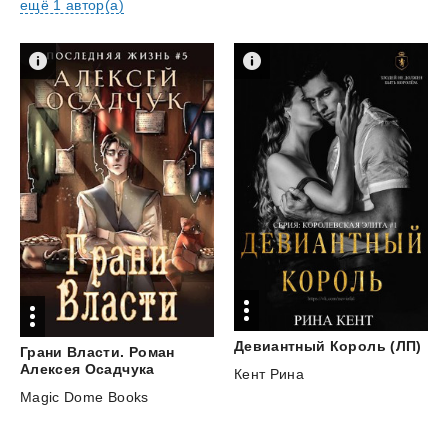
ещё 1 автор(а)
Девиантный
Король
(ЛП)
Грани Власти. Роман
Алексея Осадчука
Кент Рина
Magic Dome Books