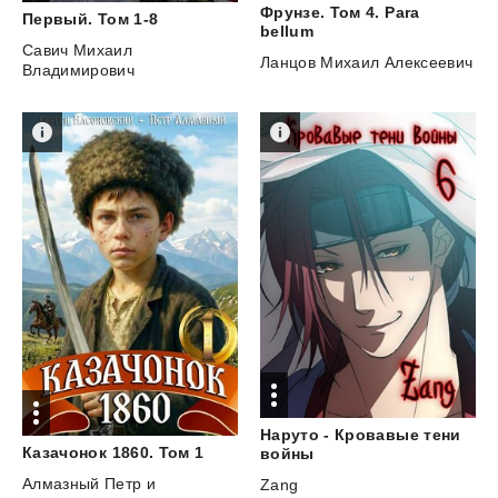
Фрунзе. Том 4. Para
Первый.
Том
1-8
bellum
Савич Михаил
Ланцов Михаил Алексеевич
Владимирович
Наруто - Кровавые тени
Казачонок
1860.
Том
1
войны
Алмазный Петр
и
Zang