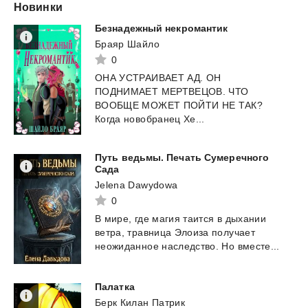
Новинки
Безнадежный
некромантик
Браяр Шайло
0
ОНА УСТРАИВАЕТ АД. ОН
ПОДНИМАЕТ МЕРТВЕЦОВ. ЧТО
ВООБЩЕ МОЖЕТ ПОЙТИ НЕ ТАК?
Когда новобранец Хе...
Путь ведьмы. Печать Сумеречного
Сада
Jelena Dawydowa
0
В
мире,
где
магия
таится
в
дыхании
ветра,
травница
Элоиза
получает
неожиданное
наследство.
Но
вместе...
Палатка
Берк Килан Патрик