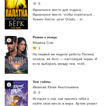
0
Идеальное
место
для
отдыха...
Идеальное
место,
чтобы
спрятаться...
Хокинг-Хиллз,
штат
Огайо,
-
эт...
Роман
с
конца
Марина Сом
1
На
первой
же
неделе
работы
Полина
поняла:
её
босс
—
настоящий
тиран.
И
если
выбирать
между
тем,
чтоб...
Зов
тайны
Иванова Юлия Анатольевна
0
История
о
том,
как
принять
себя
и
найти
свое
место
в
мире.
Артем
узнает