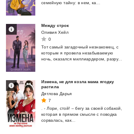
семейную
тайну:
в
нем,
ка...
Между
стрoк
Оливия Хейл
0
Тот
самый
загадочный
незнакомец,
с
которым
я
провела
незабываемую
ночь,
оказался
миллиардером,
разру...
Измена, не для козла мама ягодку
растила
Дятлова Дарья
7
.
-
Лори,
стой!
–
бегу
за
своей
собакой,
которая
в
прямом
смысле
с
поводка
сорвалась,
как...