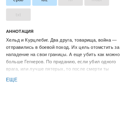
txt
АННОТАЦИЯ
Хельд и Курцлебиг. Два друга, товарища, война —
отправились в боевой поход. Их цель отомстить за
нападение на свои границы. А еще убить как можно
больше Гегнеров. По приданию, если убил одного
врага, или лучше пятерых, то после смерти ты
попадаешь в зал славы и почесть и хвала
ЕЩЕ
гарантирована. Но взбираясь на холм, оба приятеля
оказались смертельно ранены. И тогда, смекалистый
Хельд решил чтобы на оставить клеймо неудачника на
свой род, убить хотя бы друга. В легенде не было
уточнений, кто должен погибнуть от рук война. Правда
эта коллизия была лишь началом приключений
Хельда. Вскоре он узнал шокирующую правду об
своем отце, встретил неожиданных противников и