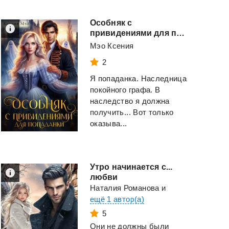
Узы крови. Роман
Становление.
Алексея Осадчука
Трилогия
Особняк с
привидениями для попаданки
Лесник Сергей
Осадчук Алексей
Владимирович
Мэо Ксения
2
Смотреть
Смотреть
Я попаданка. Наследница
покойного графа. В
наследство я должна
получить... Вот только
оказыва...
Утро начинается с...
любви
Наталия Романова
и
ещё 1 автор(а)
5
Они не должны были