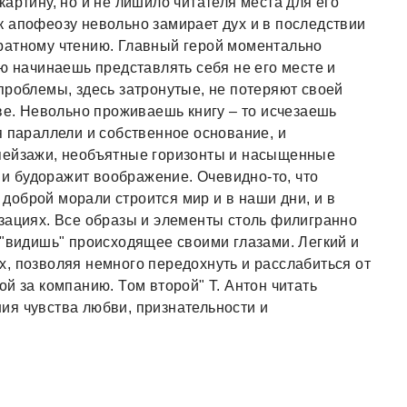
артину, но и не лишило читателя места для его
 апофеозу невольно замирает дух и в последствии
ратному чтению. Главный герой моментально
ю начинаешь представлять себя не его месте и
проблемы, здесь затронутые, не потеряют своей
тве. Невольно проживаешь книгу – то исчезаешь
я параллели и собственное основание, и
пейзажи, необъятные горизонты и насыщенные
я и будоражит воображение. Очевидно-то, что
й доброй морали строится мир и в наши дни, и в
зациях. Все образы и элементы столь филигранно
 "видишь" происходящее своими глазами. Легкий и
, позволяя немного передохнуть и расслабиться от
й за компанию. Том второй" Т. Антон читать
ия чувства любви, признательности и