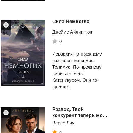
Сила
Немногих
Джеймс Айлингтон
0
Иерархия по-прежнему
называет меня Вис
Телимус. По-прежнему
величает меня
Катеникусом. Они по-
прежне...
Развод. Твой
конкурент теперь мой босс
Верес Лия
4