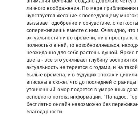
внимания мелочам, создало довольно четкую к
личного воображения. По мере приближения к
чувствуется желание к последующему многок
вызывает одобрение и сочувствие, с легкость
сопереживаешь вместе с ним. Очевидно, что 
актуальности ни во времени, ни в пространс
полностью в ней, то возобновляешься, наход
неожиданно для себя растешь душой. Яркие 
цвета - все это усиливает глубину восприяти
актуальность не теряется с годами, и на тако
былые времена, и в будущих эпохах и цивили
вписаны в сюжет, что до последней страницы
утонченный юмор подается в умеренных дозах
основного потока информации. "Попадос. Геро
бесплатно онлайн невозможно без переживан
благодарности.