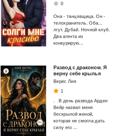
0
Она - танцовщица. Он -
телохранитель. Оба…
лгут. Дубай. Ночной клуб.
Два агента из
конкурирую...
Развод с драконом. Я
верну себе крылья
Верес Лия
1
. В день развода Арден
Вейр назвал меня
бескрылой женой,
которая не смогла дать
силу его ...