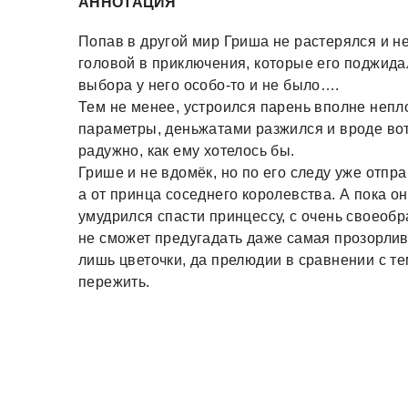
АННОТАЦИЯ
Попав в другой мир Гриша не растерялся и не
головой в приключения, которые его поджидал
выбора у него особо-то и не было….
Тем не менее, устроился парень вполне непл
параметры, деньжатами разжился и вроде вот 
радужно, как ему хотелось бы.
Грише и не вдомёк, но по его следу уже отпр
а от принца соседнего королевства. А пока о
умудрился спасти принцессу, с очень своеобр
не сможет предугадать даже самая прозорлива
лишь цветочки, да прелюдии в сравнении с те
пережить.